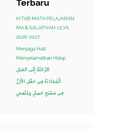
Terbaru
KITAB MATA PELAJARAN
MA & SALAFIYAH ULYA
2026-2027
Menjaga Hati,
Menyelamatkan Hidup
الرِّحْلَةُ إِلَى الجَبَلِ
الْمُحَادَثَةُ فِي حَقْلِ الأَرُزِّ
فِي مَسْبَحٍ جَمِيلٍ وَمُنْعِشٍ