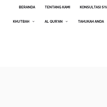
Langsung
BERANDA
TENTANG KAMI
KONSULTASI SYA
ke
isi
KHUTBAH
AL QUR’AN
TAHUKAH ANDA