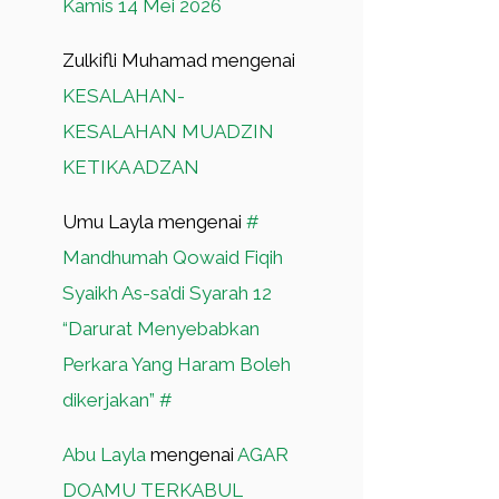
Kamis 14 Mei 2026
Zulkifli Muhamad
mengenai
KESALAHAN-
KESALAHAN MUADZIN
KETIKA ADZAN
Umu Layla
mengenai
#
Mandhumah Qowaid Fiqih
Syaikh As-sa’di Syarah 12
“Darurat Menyebabkan
Perkara Yang Haram Boleh
dikerjakan” #
Abu Layla
mengenai
AGAR
DOAMU TERKABUL