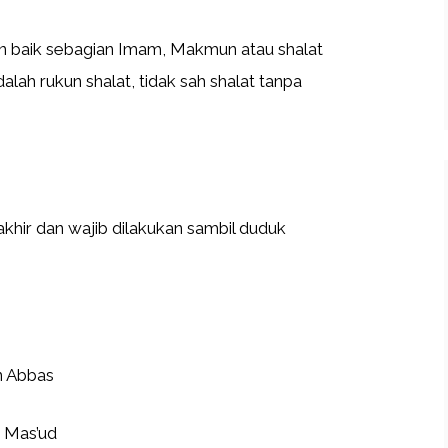
un baik sebagian Imam, Makmun atau shalat
alah rukun shalat, tidak sah shalat tanpa
akhir dan wajib dilakukan sambil duduk
in Abbas
n Mas’ud