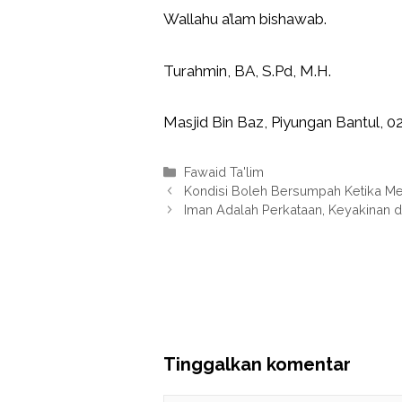
Wallahu a’lam bishawab.
Turahmin, BA, S.Pd, M.H.
Masjid Bin Baz, Piyungan Bantul, 0
Kategori
Fawaid Ta'lim
Kondisi Boleh Bersumpah Ketika Mela
Iman Adalah Perkataan, Keyakinan 
Tinggalkan komentar