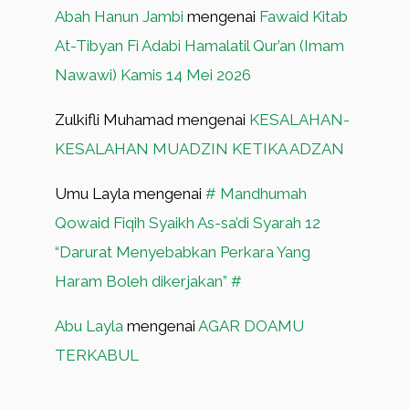
Abah Hanun Jambi
mengenai
Fawaid Kitab
At-Tibyan Fi Adabi Hamalatil Qur’an (Imam
Nawawi) Kamis 14 Mei 2026
Zulkifli Muhamad
mengenai
KESALAHAN-
KESALAHAN MUADZIN KETIKA ADZAN
Umu Layla
mengenai
# Mandhumah
Qowaid Fiqih Syaikh As-sa’di Syarah 12
“Darurat Menyebabkan Perkara Yang
Haram Boleh dikerjakan” #
Abu Layla
mengenai
AGAR DOAMU
TERKABUL