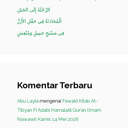
الرِّحْلَةُ إِلَى الجَبَلِ
الْمُحَادَثَةُ فِي حَقْلِ الأَرُزِّ
فِي مَسْبَحٍ جَمِيلٍ وَمُنْعِشٍ
Komentar Terbaru
Abu Layla
mengenai
Fawaid Kitab At-
Tibyan Fi Adabi Hamalatil Qur’an (Imam
Nawawi) Kamis 14 Mei 2026