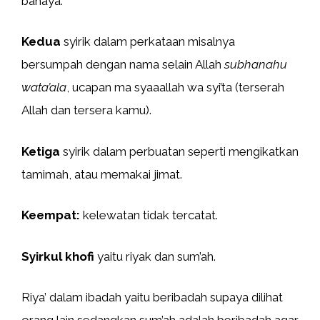
bahaya.
Kedua
syirik dalam perkataan misalnya
bersumpah dengan nama selain Allah
subhanahu
wata’ala
, ucapan ma syaaallah wa syi’ta (terserah
Allah dan tersera kamu).
Ketiga
syirik dalam perbuatan seperti mengikatkan
tamimah, atau memakai jimat.
Keempat:
kelewatan tidak tercatat.
Syirkul khofi
yaitu riyak dan sum’ah.
Riya’ dalam ibadah yaitu beribadah supaya dilihat