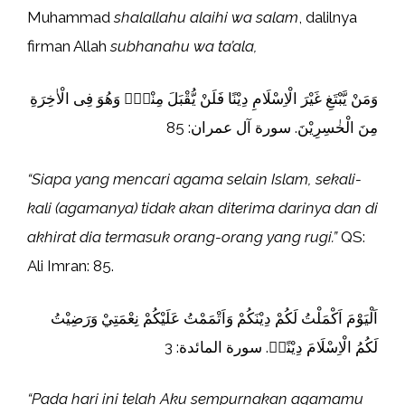
Muhammad
shalallahu alaihi wa salam
, dalilnya
firman Allah
subhanahu wa ta’ala,
وَمَنْ يَّبْتَغِ غَيْرَ الْاِسْلَامِ دِيْنًا فَلَنْ يُّقْبَلَ مِنْهُۚ وَهُوَ فِى الْاٰخِرَةِ
مِنَ الْخٰسِرِيْنَ. سورة آل عمران: 85
“Siapa yang mencari agama selain Islam, sekali-
kali (agamanya) tidak akan diterima darinya dan di
akhirat dia termasuk orang-orang yang rugi.”
QS:
Ali Imran: 85.
اَلْيَوْمَ اَكْمَلْتُ لَكُمْ دِيْنَكُمْ وَاَتْمَمْتُ عَلَيْكُمْ نِعْمَتِيْ وَرَضِيْتُ
لَكُمُ الْاِسْلَامَ دِيْنًاۗ. سورة المائدة: 3
“Pada hari ini telah Aku sempurnakan agamamu