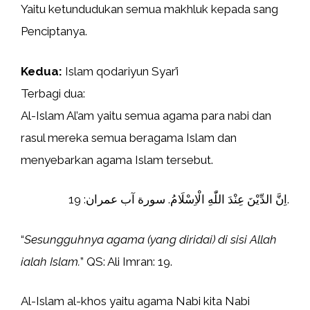
Yaitu ketundudukan semua makhluk kepada sang
Penciptanya.
Kedua:
Islam qodariyun Syar’i
Terbagi dua:
Al-Islam Al’am yaitu semua agama para nabi dan
rasul mereka semua beragama Islam dan
menyebarkan agama Islam tersebut.
اِنَّ الدِّيْنَ عِنْدَ اللّٰهِ الْاِسْلَامُ. سورة آب عمران: 19.
“
Sesungguhnya agama (yang diridai) di sisi Allah
ialah Islam.
” QS: Ali Imran: 19.
Al-Islam al-khos yaitu agama Nabi kita Nabi