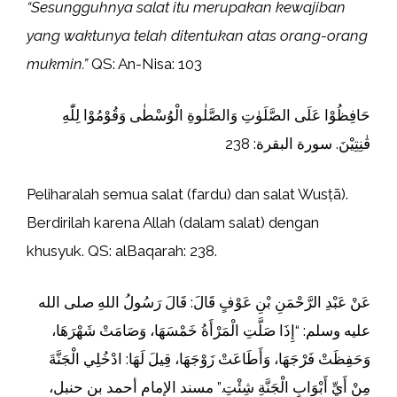
“Sesungguhnya salat itu merupakan kewajiban
yang waktunya telah ditentukan atas orang-orang
mukmin.”
QS: An-Nisa: 103
حَافِظُوْا عَلَى الصَّلَوٰتِ وَالصَّلٰوةِ الْوُسْطٰى وَقُوْمُوْا لِلّٰهِ
قٰنِتِيْنَ. سورة البقرة: 238
Peliharalah semua salat (fardu) dan salat Wusṭā).
Berdirilah karena Allah (dalam salat) dengan
khusyuk. QS: alBaqarah: 238.
عَنْ عَبْدِ الرَّحْمَنِ بْنِ عَوْفٍ قَالَ: قَالَ رَسُولُ اللهِ صلى الله
عليه وسلم: “إِذَا ‌صَلَّتِ ‌الْمَرْأَةُ خَمْسَهَا، وَصَامَتْ شَهْرَهَا،
وَحَفِظَتْ فَرْجَهَا، وَأَطَاعَتْ زَوْجَهَا، قِيلَ لَهَا: ادْخُلِي الْجَنَّةَ
مِنْ أَيِّ أَبْوَابِ الْجَنَّةِ شِئْتِ.” مسند الإمام أحمد بن حنبل،