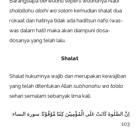
Barangsiapa berwudhu seperti wudhunya Nabi
shalallahu alaihi wa salam
kemudian shalat dua
rokaat dan hatinya tidak ada haditsun nafsi (was-
was dalam hati) maka akan diampuni dosa-
dosanya yang telah lalu.
Shalat
Shalat hukumnya wajib dan merupakan kewajiban
yang telah ditentukan Allah
subhanahu wa ta’ala
sehari semalam sebanyak lima kali.
اِنَّ الصَّلٰوةَ كَانَتْ عَلَى الْمُؤْمِنِيْنَ كِتٰبًا مَّوْقُوْتًا. سورة النساء:
103