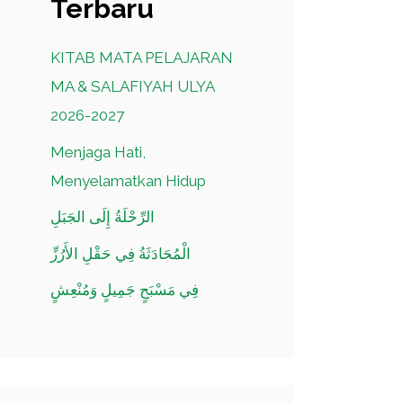
Terbaru
KITAB MATA PELAJARAN
MA & SALAFIYAH ULYA
2026-2027
Menjaga Hati,
Menyelamatkan Hidup
الرِّحْلَةُ إِلَى الجَبَلِ
الْمُحَادَثَةُ فِي حَقْلِ الأَرُزِّ
فِي مَسْبَحٍ جَمِيلٍ وَمُنْعِشٍ