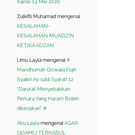
Kamis 14 Mei 2026
Zulkifli Muhamad
mengenai
KESALAHAN-
KESALAHAN MUADZIN
KETIKA ADZAN
Umu Layla
mengenai
#
Mandhumah Qowaid Fiqih
Syaikh As-sa’di Syarah 12
“Darurat Menyebabkan
Perkara Yang Haram Boleh
dikerjakan” #
Abu Layla
mengenai
AGAR
DOAMU TERKABUL