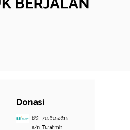
UK BERJALAN
Donasi
BSI: 7106152815
a/n: Turahmin