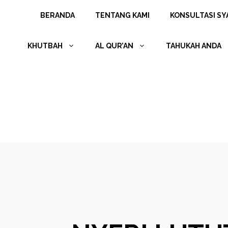
Langsung
BERANDA
TENTANG KAMI
KONSULTASI SYA
ke
isi
KHUTBAH
AL QUR’AN
TAHUKAH ANDA