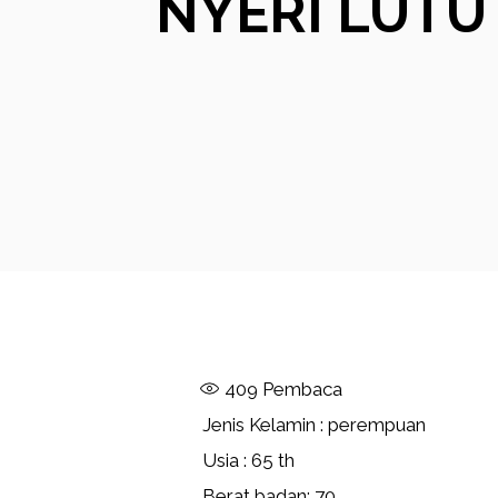
NYERI LUTU
409
Pembaca
Jenis Kelamin : perempuan
Usia : 65 th
Berat badan: 70