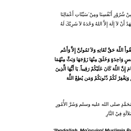
 مِنْ شُرُوْرِ أَنْفُسِنَا ومِنْ َسَيِّئَاتِ أَعْمَالِنَا
 أَنْ لاَ إِلَهَ إِلاَّ اللهُ وَحْدَهُ لاَ شَرِيْكَ لَهُ
ّقُواْ اللّهَ حَقَّ تُقَاتِهِ وَلاَ تَمُوتُنَّ إِلاَّ وَأَنتُم
فْسٍ وَاحِدَةٍ وَخَلَقَ مِنْهَا زَوْجَهَا وَبَثَّ مِنْهُمَا
إِنَّ اللّهَ كَانَ عَلَيْكُمْ رَقِيباً. يَا أَيُّهَا الَّذِينَ
 وَيَغْفِرْ لَكُمْ ذُنُوبَكُمْ وَمَن يُطِعْ اللَّهَ
 هُدَى مُحَمَّدٍ صلى الله عليه وسلم وَشَرَّ الأُمُورِ
اَلَةٍ فِيْ النَّارِ
‘Ibadallah
,
Ma’asyiral Muslimin