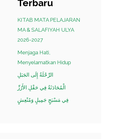
Terbaru
KITAB MATA PELAJARAN
MA & SALAFIYAH ULYA
2026-2027
Menjaga Hati,
Menyelamatkan Hidup
الرِّحْلَةُ إِلَى الجَبَلِ
الْمُحَادَثَةُ فِي حَقْلِ الأَرُزِّ
فِي مَسْبَحٍ جَمِيلٍ وَمُنْعِشٍ