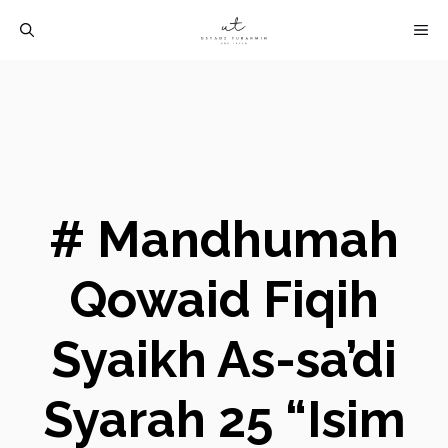
Langsung
M
ke
isi
# Mandhumah
Qowaid Fiqih
Syaikh As-sa’di
Syarah 25 “Isim