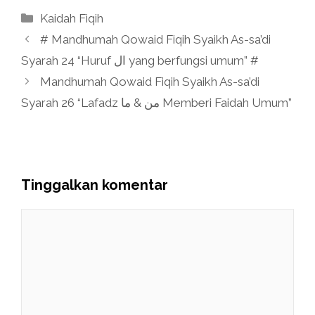
Kategori
Kaidah Fiqih
# Mandhumah Qowaid Fiqih Syaikh As-sa’di
Syarah 24 “Huruf ال yang berfungsi umum” #
Mandhumah Qowaid Fiqih Syaikh As-sa’di
Syarah 26 “Lafadz من & ما Memberi Faidah Umum”
Tinggalkan komentar
Komentar