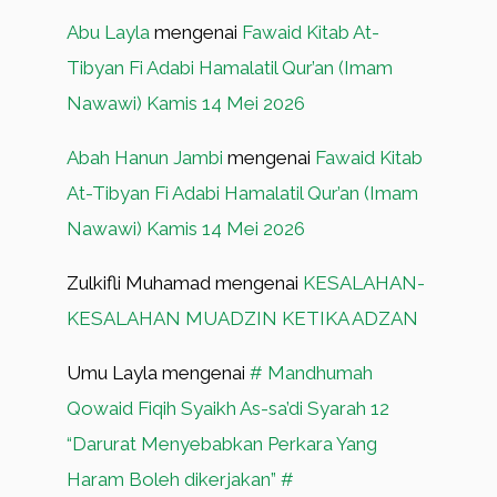
Abu Layla
mengenai
Fawaid Kitab At-
Tibyan Fi Adabi Hamalatil Qur’an (Imam
Nawawi) Kamis 14 Mei 2026
Abah Hanun Jambi
mengenai
Fawaid Kitab
At-Tibyan Fi Adabi Hamalatil Qur’an (Imam
Nawawi) Kamis 14 Mei 2026
Zulkifli Muhamad
mengenai
KESALAHAN-
KESALAHAN MUADZIN KETIKA ADZAN
Umu Layla
mengenai
# Mandhumah
Qowaid Fiqih Syaikh As-sa’di Syarah 12
“Darurat Menyebabkan Perkara Yang
Haram Boleh dikerjakan” #