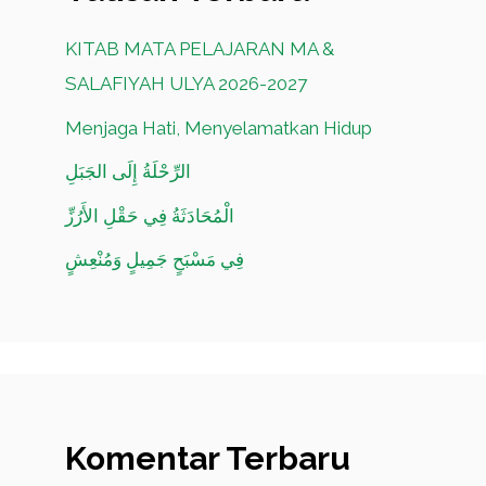
KITAB MATA PELAJARAN MA &
SALAFIYAH ULYA 2026-2027
Menjaga Hati, Menyelamatkan Hidup
الرِّحْلَةُ إِلَى الجَبَلِ
الْمُحَادَثَةُ فِي حَقْلِ الأَرُزِّ
فِي مَسْبَحٍ جَمِيلٍ وَمُنْعِشٍ
Komentar Terbaru