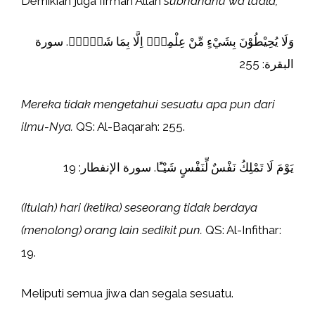
Demikian juga firman Allah
subhanahu wa ta’ala,
وَلَا يُحِيْطُوْنَ بِشَيْءٍ مِّنْ عِلْمِهٖٓ اِلَّا بِمَا شَاۤءَۚ. سورة
البقرة: 255
Mereka tidak mengetahui sesuatu apa pun dari
ilmu-Nya.
QS: Al-Baqarah: 255.
يَوْمَ لَا تَمْلِكُ نَفْسٌ لِّنَفْسٍ شَيْـًٔا. سورة الإنفطار: 19
(Itulah) hari (ketika) seseorang tidak berdaya
(menolong) orang lain sedikit pun.
QS: Al-Infithar:
19.
Meliputi semua jiwa dan segala sesuatu.