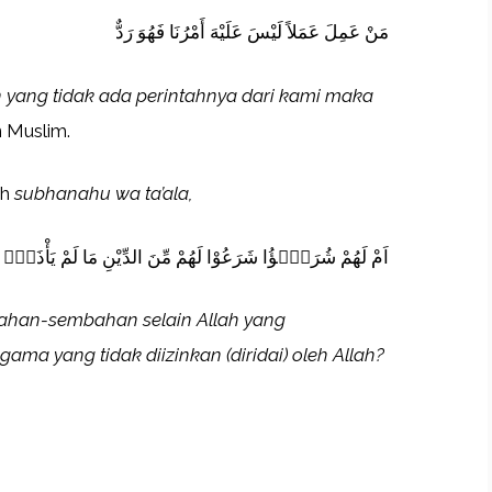
مَنْ عَمِلَ عَمَلاً لَيْسَ عَلَيْهَ أَمْرُنَا فَهُوَ رَدٌّ
yang tidak ada perintahnya dari kami maka
 Muslim.
ah
subhanahu wa ta’ala,
اَمْ لَهُمْ شُرَكٰۤؤُا شَرَعُوْا لَهُمْ مِّنَ الدِّيْنِ مَا لَمْ يَأْذَنْ
han-sembahan selain Allah yang
ma yang tidak diizinkan (diridai) oleh Allah?