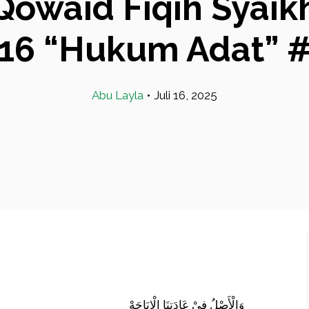
waid Fiqih Syaikh 
16 “Hukum Adat” 
Abu Layla
•
Juli 16, 2025
وَالْأَصْلُ فِيْ عَادَتِنَا الْإِبَاحَهْ