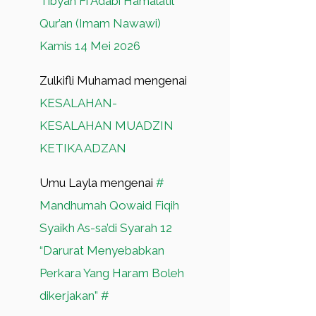
Tibyan Fi Adabi Hamalatil
Qur’an (Imam Nawawi)
Kamis 14 Mei 2026
Zulkifli Muhamad
mengenai
KESALAHAN-
KESALAHAN MUADZIN
KETIKA ADZAN
Umu Layla
mengenai
#
Mandhumah Qowaid Fiqih
Syaikh As-sa’di Syarah 12
“Darurat Menyebabkan
Perkara Yang Haram Boleh
dikerjakan” #