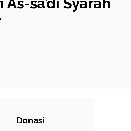
As-sa’di Syarah
#
Donasi