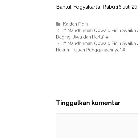
Bantul, Yogyakarta, Rabu 16 Juli 20
Kategori
Kaidah Fiqih
# Mandhumah Qowaid Fiqih Syaikh A
Daging, Jiwa dan Harta” #
# Mandhumah Qowaid Fiqih Syaikh As
Hukum Tujuan Penggunaannya” #
Tinggalkan komentar
Komentar