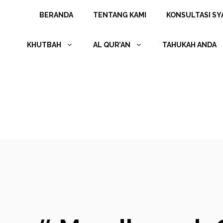
Langsung
BERANDA
TENTANG KAMI
KONSULTASI SYA
ke
isi
KHUTBAH
AL QUR’AN
TAHUKAH ANDA