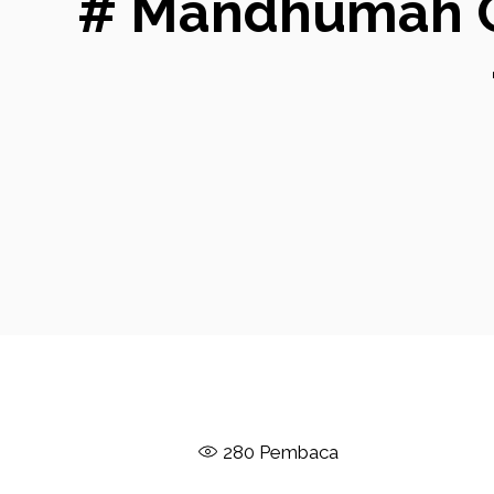
# Mandhumah Qo
280
Pembaca