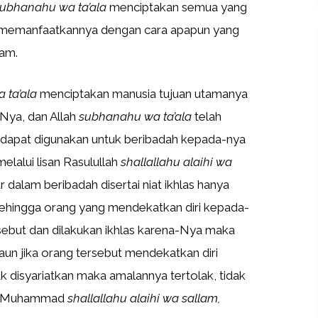
ubhanahu wa ta’ala
menciptakan semua yang
kita memanfaatkannya dengan cara apapun yang
lam.
 ta’ala
menciptakan manusia tujuan utamanya
Nya, dan Allah
subhanahu wa ta’ala
telah
 dapat digunakan untuk beribadah kepada-nya
elalui lisan Rasulullah
shallallahu alaihi wa
dalam beribadah disertai niat ikhlas hanya
ehingga orang yang mendekatkan diri kepada-
ebut dan dilakukan ikhlas karena-Nya maka
aun jika orang tersebut mendekatkan diri
 disyariatkan maka amalannya tertolak, tidak
bi Muhammad
shallallahu alaihi wa sallam,