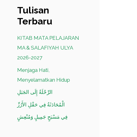
Tulisan
Terbaru
KITAB MATA PELAJARAN
MA & SALAFIYAH ULYA
2026-2027
Menjaga Hati,
Menyelamatkan Hidup
الرِّحْلَةُ إِلَى الجَبَلِ
الْمُحَادَثَةُ فِي حَقْلِ الأَرُزِّ
فِي مَسْبَحٍ جَمِيلٍ وَمُنْعِشٍ