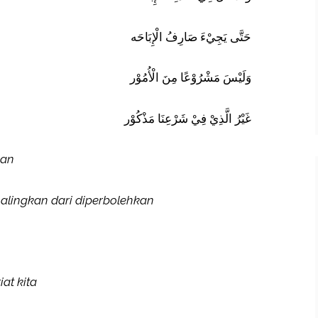
حَتَّى يَجِيْءَ صَارِفُ الْإِبَاحَه
وَلَيْسَ مَشْرُوْعًا مِنَ الْأُمُوْر
غَيْرُ الَّذِيْ فِيْ شَرْعِنَا مَذْكُوْر
kan
lingkan dari diperbolehkan
at kita