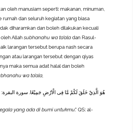
kan oleh manusiam seperti: makanan, minuman,
ke rumah dan seluruh kegiatan yang biasa
idak diharamkan dan boleh dilakukan kecuali
oleh Allah
subhanahu wa ta’ala
dan Rasul-
aik larangan tersebut berupa nash secara
ngan atau larangan tersebut dengan qiyas
annya maka semua adat halal dan boleh
ubhanahu wa ta’ala,
هُوَ الَّذِيْ خَلَقَ لَكُمْ مَّا فِى الْاَرْضِ جَمِيْعًا. سورة البقرة: 29ز
segala yang ada di bumi untukmu
.” QS: al-