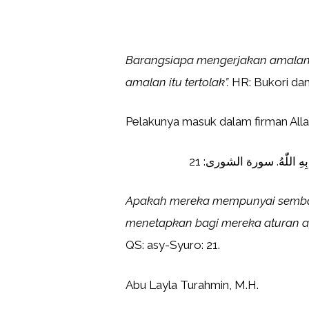
Barangsiapa mengerjakan amalan 
amalan itu tertolak”.
HR: Bukori dan
Pelakunya masuk dalam firman All
ۢ بِهِ اللّٰهُ. سورة الشورى: 21
Apakah mereka mempunyai semba
menetapkan bagi mereka aturan aga
QS: asy-Syuro: 21.
Abu Layla Turahmin, M.H.