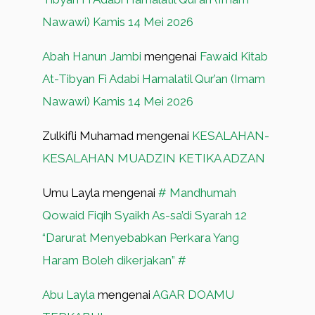
Nawawi) Kamis 14 Mei 2026
Abah Hanun Jambi
mengenai
Fawaid Kitab
At-Tibyan Fi Adabi Hamalatil Qur’an (Imam
Nawawi) Kamis 14 Mei 2026
Zulkifli Muhamad
mengenai
KESALAHAN-
KESALAHAN MUADZIN KETIKA ADZAN
Umu Layla
mengenai
# Mandhumah
Qowaid Fiqih Syaikh As-sa’di Syarah 12
“Darurat Menyebabkan Perkara Yang
Haram Boleh dikerjakan” #
Abu Layla
mengenai
AGAR DOAMU