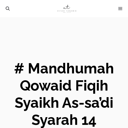
Langsung
M
ke
isi
# Mandhumah
Qowaid Fiqih
Syaikh As-sa’di
Syarah 14