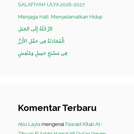
SALAFIYAH ULYA 2026-2027
Menjaga Hati, Menyelamatkan Hidup
الرِّحْلَةُ إِلَى الجَبَلِ
الْمُحَادَثَةُ فِي حَقْلِ الأَرُزِّ
فِي مَسْبَحٍ جَمِيلٍ وَمُنْعِشٍ
Komentar Terbaru
Abu Layla
mengenai
Fawaid Kitab At-
Tibyan Fi Adabi Hamalatil Qur’an (Imam