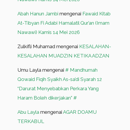
Abah Hanun Jambi
mengenai
Fawaid Kitab
At-Tibyan Fi Adabi Hamalatil Qur’an (Imam
Nawawi) Kamis 14 Mei 2026
Zulkifli Muhamad
mengenai
KESALAHAN-
KESALAHAN MUADZIN KETIKA ADZAN
Umu Layla
mengenai
# Mandhumah
Qowaid Fiqih Syaikh As-sa’di Syarah 12
“Darurat Menyebabkan Perkara Yang
Haram Boleh dikerjakan” #
Abu Layla
mengenai
AGAR DOAMU
TERKABUL