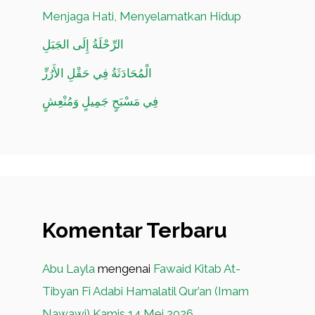
Menjaga Hati, Menyelamatkan Hidup
الرِّحْلَةُ إِلَى الجَبَلِ
الْمُحَادَثَةُ فِي حَقْلِ الأَرُزِّ
فِي مَسْبَحٍ جَمِيلٍ وَمُنْعِشٍ
Komentar Terbaru
Abu Layla
mengenai
Fawaid Kitab At-
Tibyan Fi Adabi Hamalatil Qur’an (Imam
Nawawi) Kamis 14 Mei 2026