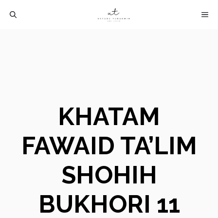
Langsung
M
ke
isi
KHATAM
FAWAID TA’LIM
SHOHIH
BUKHORI 11