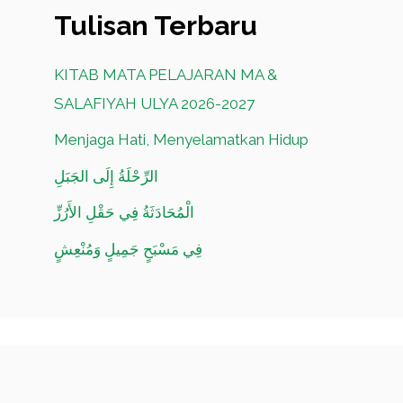
Tulisan Terbaru
KITAB MATA PELAJARAN MA &
SALAFIYAH ULYA 2026-2027
Menjaga Hati, Menyelamatkan Hidup
الرِّحْلَةُ إِلَى الجَبَلِ
الْمُحَادَثَةُ فِي حَقْلِ الأَرُزِّ
فِي مَسْبَحٍ جَمِيلٍ وَمُنْعِشٍ