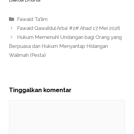
Kategori
Fawaid Ta'lim
Fawaid Qawa’idul Arba’ #2# Ahad 17 Mei 2026
Hukum Memenuhi Undangan bagi Orang yang
Berpuasa dan Hukum Menyantap Hidangan
Walimah (Pesta)
Tinggalkan komentar
Komentar