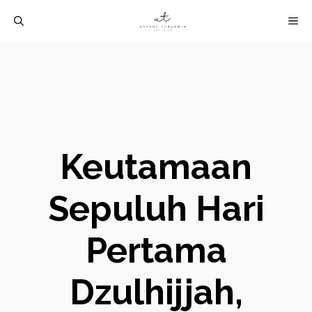
Langsung
M
ke
isi
Keutamaan
Sepuluh Hari
Pertama
Dzulhijjah,