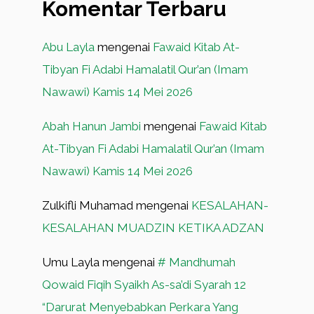
Komentar Terbaru
Abu Layla
mengenai
Fawaid Kitab At-
Tibyan Fi Adabi Hamalatil Qur’an (Imam
Nawawi) Kamis 14 Mei 2026
Abah Hanun Jambi
mengenai
Fawaid Kitab
At-Tibyan Fi Adabi Hamalatil Qur’an (Imam
Nawawi) Kamis 14 Mei 2026
Zulkifli Muhamad
mengenai
KESALAHAN-
KESALAHAN MUADZIN KETIKA ADZAN
Umu Layla
mengenai
# Mandhumah
Qowaid Fiqih Syaikh As-sa’di Syarah 12
“Darurat Menyebabkan Perkara Yang