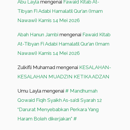
Abu Layla
mengenai
Fawaid Kitab At-
Tibyan Fi Adabi Hamalatil Qur’an (Imam
Nawawi) Kamis 14 Mei 2026
Abah Hanun Jambi
mengenai
Fawaid Kitab
At-Tibyan Fi Adabi Hamalatil Qur’an (Imam
Nawawi) Kamis 14 Mei 2026
Zulkifli Muhamad
mengenai
KESALAHAN-
KESALAHAN MUADZIN KETIKA ADZAN
Umu Layla
mengenai
# Mandhumah
Qowaid Fiqih Syaikh As-sa’di Syarah 12
“Darurat Menyebabkan Perkara Yang
Haram Boleh dikerjakan” #