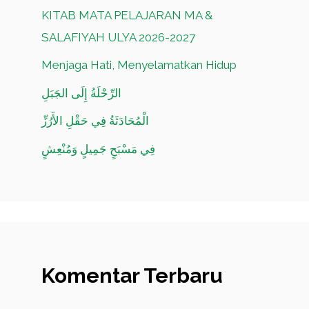
KITAB MATA PELAJARAN MA &
SALAFIYAH ULYA 2026-2027
Menjaga Hati, Menyelamatkan Hidup
الرِّحْلَةُ إِلَى الجَبَلِ
الْمُحَادَثَةُ فِي حَقْلِ الأَرُزِّ
فِي مَسْبَحٍ جَمِيلٍ وَمُنْعِشٍ
Komentar Terbaru