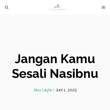
Langsung
M
ke
isi
Jangan Kamu
Sesali Nasibnu
Abu Layla
•
Juni 1, 2025