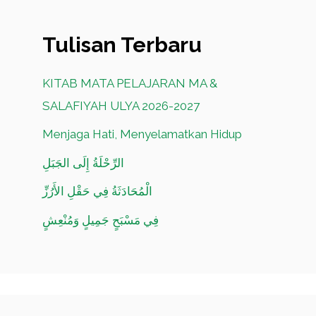
Tulisan Terbaru
KITAB MATA PELAJARAN MA &
SALAFIYAH ULYA 2026-2027
Menjaga Hati, Menyelamatkan Hidup
الرِّحْلَةُ إِلَى الجَبَلِ
الْمُحَادَثَةُ فِي حَقْلِ الأَرُزِّ
فِي مَسْبَحٍ جَمِيلٍ وَمُنْعِشٍ