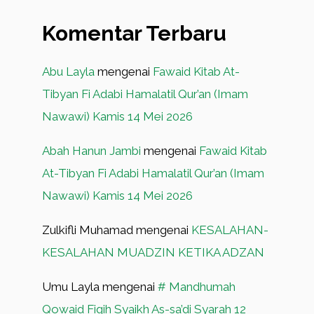
Komentar Terbaru
Abu Layla
mengenai
Fawaid Kitab At-
Tibyan Fi Adabi Hamalatil Qur’an (Imam
Nawawi) Kamis 14 Mei 2026
Abah Hanun Jambi
mengenai
Fawaid Kitab
At-Tibyan Fi Adabi Hamalatil Qur’an (Imam
Nawawi) Kamis 14 Mei 2026
Zulkifli Muhamad
mengenai
KESALAHAN-
KESALAHAN MUADZIN KETIKA ADZAN
Umu Layla
mengenai
# Mandhumah
Qowaid Fiqih Syaikh As-sa’di Syarah 12