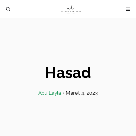
Langsung
M
ke
isi
Hasad
Abu Layla
•
Maret 4, 2023