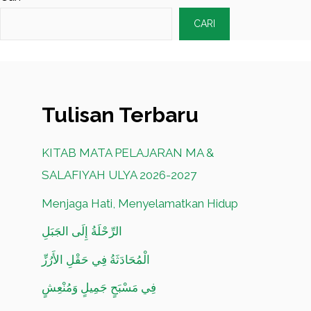
CARI
Tulisan Terbaru
KITAB MATA PELAJARAN MA &
SALAFIYAH ULYA 2026-2027
Menjaga Hati, Menyelamatkan Hidup
الرِّحْلَةُ إِلَى الجَبَلِ
الْمُحَادَثَةُ فِي حَقْلِ الأَرُزِّ
فِي مَسْبَحٍ جَمِيلٍ وَمُنْعِشٍ