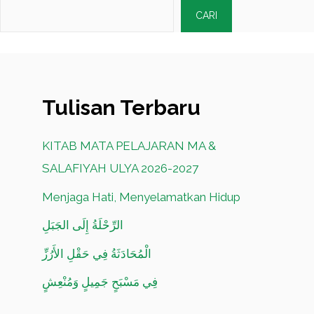
CARI
Tulisan Terbaru
KITAB MATA PELAJARAN MA &
SALAFIYAH ULYA 2026-2027
Menjaga Hati, Menyelamatkan Hidup
الرِّحْلَةُ إِلَى الجَبَلِ
الْمُحَادَثَةُ فِي حَقْلِ الأَرُزِّ
فِي مَسْبَحٍ جَمِيلٍ وَمُنْعِشٍ