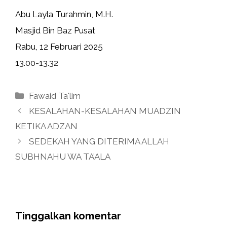
Abu Layla Turahmin, M.H.
Masjid Bin Baz Pusat
Rabu, 12 Februari 2025
13.00-13.32
Kategori
Fawaid Ta'lim
KESALAHAN-KESALAHAN MUADZIN
KETIKA ADZAN
SEDEKAH YANG DITERIMA ALLAH
SUBHNAHU WA TA’ALA
Tinggalkan komentar