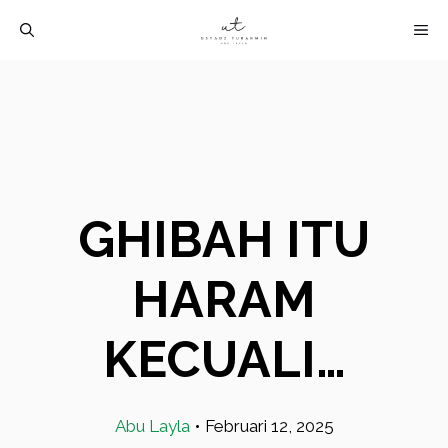
Langsung
M
ke
isi
GHIBAH ITU
HARAM
KECUALI…
Abu Layla
•
Februari 12, 2025