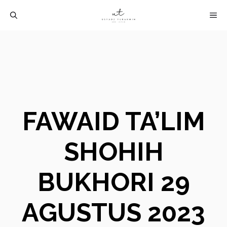
Langsung
M
ke
isi
FAWAID TA’LIM
SHOHIH
BUKHORI 29
AGUSTUS 2023