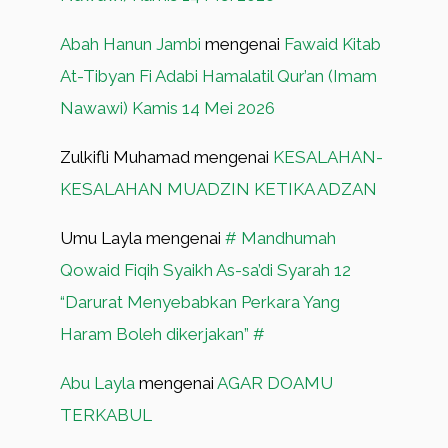
Abah Hanun Jambi
mengenai
Fawaid Kitab
At-Tibyan Fi Adabi Hamalatil Qur’an (Imam
Nawawi) Kamis 14 Mei 2026
Zulkifli Muhamad
mengenai
KESALAHAN-
KESALAHAN MUADZIN KETIKA ADZAN
Umu Layla
mengenai
# Mandhumah
Qowaid Fiqih Syaikh As-sa’di Syarah 12
“Darurat Menyebabkan Perkara Yang
Haram Boleh dikerjakan” #
Abu Layla
mengenai
AGAR DOAMU
TERKABUL