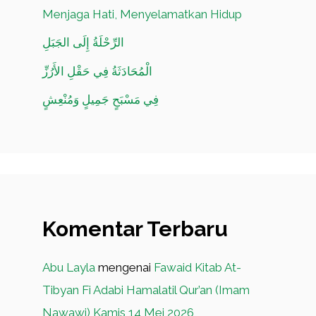
Menjaga Hati, Menyelamatkan Hidup
الرِّحْلَةُ إِلَى الجَبَلِ
الْمُحَادَثَةُ فِي حَقْلِ الأَرُزِّ
فِي مَسْبَحٍ جَمِيلٍ وَمُنْعِشٍ
Komentar Terbaru
Abu Layla
mengenai
Fawaid Kitab At-
Tibyan Fi Adabi Hamalatil Qur’an (Imam
Nawawi) Kamis 14 Mei 2026