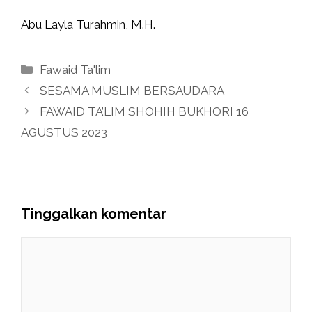
Abu Layla Turahmin, M.H.
Kategori
Fawaid Ta'lim
SESAMA MUSLIM BERSAUDARA
FAWAID TA’LIM SHOHIH BUKHORI 16
AGUSTUS 2023
Tinggalkan komentar
Komentar