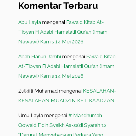
Komentar Terbaru
Abu Layla
mengenai
Fawaid Kitab At-
Tibyan Fi Adabi Hamalatil Qur’an (Imam
Nawawi) Kamis 14 Mei 2026
Abah Hanun Jambi
mengenai
Fawaid Kitab
At-Tibyan Fi Adabi Hamalatil Qur’an (Imam
Nawawi) Kamis 14 Mei 2026
Zulkifli Muhamad
mengenai
KESALAHAN-
KESALAHAN MUADZIN KETIKA ADZAN
Umu Layla
mengenai
# Mandhumah
Qowaid Fiqih Syaikh As-sa’di Syarah 12
“Darurat Menyebabkan Perkara Yang