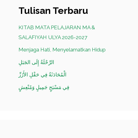
Tulisan Terbaru
KITAB MATA PELAJARAN MA &
SALAFIYAH ULYA 2026-2027
Menjaga Hati, Menyelamatkan Hidup
الرِّحْلَةُ إِلَى الجَبَلِ
الْمُحَادَثَةُ فِي حَقْلِ الأَرُزِّ
فِي مَسْبَحٍ جَمِيلٍ وَمُنْعِشٍ