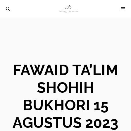
Langsung
M
ke
isi
FAWAID TA’LIM
SHOHIH
BUKHORI 15
AGUSTUS 2023