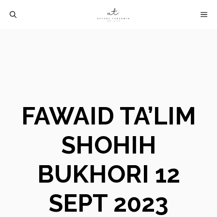
Langsung
M
ke
isi
FAWAID TA’LIM
SHOHIH
BUKHORI 12
SEPT 2023