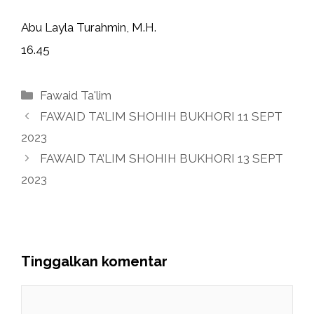
Abu Layla Turahmin, M.H.
16.45
Kategori
Fawaid Ta'lim
FAWAID TA’LIM SHOHIH BUKHORI 11 SEPT
2023
FAWAID TA’LIM SHOHIH BUKHORI 13 SEPT
2023
Tinggalkan komentar
Komentar