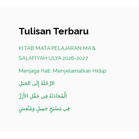
Tulisan Terbaru
KITAB MATA PELAJARAN MA &
SALAFIYAH ULYA 2026-2027
Menjaga Hati, Menyelamatkan Hidup
الرِّحْلَةُ إِلَى الجَبَلِ
الْمُحَادَثَةُ فِي حَقْلِ الأَرُزِّ
فِي مَسْبَحٍ جَمِيلٍ وَمُنْعِشٍ