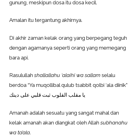
gunung, meskipun dosa itu dosa kecil.
Amalan itu tergantung akhirnya.
Di akhir zaman kelak orang yang berpegang teguh
dengan agamanya seperti orang yang memegang
bara api.
Rasulullah
shallallahu ‘alaihi wa sallam
selalu
berdoa “Ya muqollibal qulub tsabbit qolbi ‘ala diinik”
يا مقلب القلوب ثبت قلبي على دينك
Amanah adalah sesuatu yang sangat mahal dan
kelak amanah akan diangkat oleh Allah
subhanahu
wa ta’ala
.