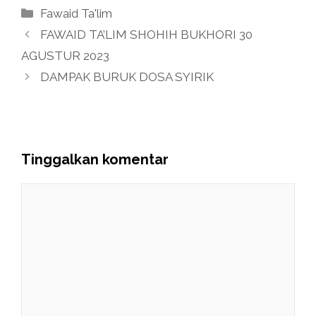
Kategori
Fawaid Ta'lim
FAWAID TA’LIM SHOHIH BUKHORI 30
AGUSTUR 2023
DAMPAK BURUK DOSA SYIRIK
Tinggalkan komentar
Komentar