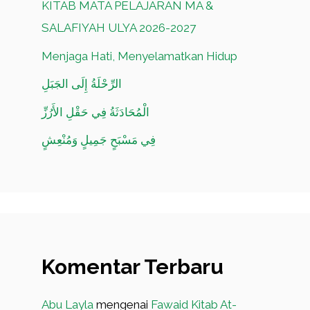
KITAB MATA PELAJARAN MA &
SALAFIYAH ULYA 2026-2027
Menjaga Hati, Menyelamatkan Hidup
الرِّحْلَةُ إِلَى الجَبَلِ
الْمُحَادَثَةُ فِي حَقْلِ الأَرُزِّ
فِي مَسْبَحٍ جَمِيلٍ وَمُنْعِشٍ
Komentar Terbaru
Abu Layla
mengenai
Fawaid Kitab At-