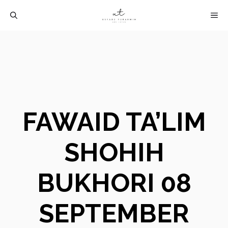
Langsung
M
ke
isi
FAWAID TA’LIM
SHOHIH
BUKHORI 08
SEPTEMBER