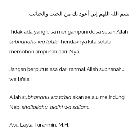
بسم الله اللهم إني أعوذ بك من الخبث والخبائث
Tidak ada yang bisa mengampuni dosa selain Allah
subhanahu wa ta’ala,
hendaknya kita selalu
memohon ampunan dari-Nya.
Jangan berputus asa dari rahmat Allah subhanahu
wa ta’ala.
Allah
subhanahu wa ta’ala
akan selalu melindungi
Nabi
shallallahu ‘alaihi wa sallam.
Abu Layla Turahmin, M.H.