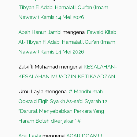
Tibyan Fi Adabi Hamalatil Qur’an (Imam
Nawawi) Kamis 14 Mei 2026
Abah Hanun Jambi
mengenai
Fawaid Kitab
At-Tibyan Fi Adabi Hamalatil Qur’an (Imam
Nawawi) Kamis 14 Mei 2026
Zulkifli Muhamad
mengenai
KESALAHAN-
KESALAHAN MUADZIN KETIKA ADZAN
Umu Layla
mengenai
# Mandhumah
Qowaid Fiqih Syaikh As-sa’di Syarah 12
“Darurat Menyebabkan Perkara Yang
Haram Boleh dikerjakan” #
Abu Layla
mengenai
AGAR DOAMU