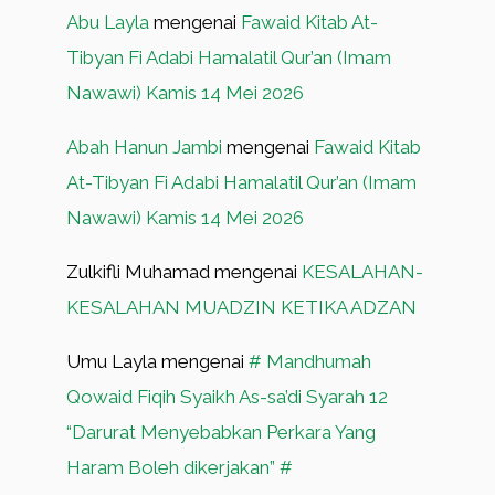
Abu Layla
mengenai
Fawaid Kitab At-
Tibyan Fi Adabi Hamalatil Qur’an (Imam
Nawawi) Kamis 14 Mei 2026
Abah Hanun Jambi
mengenai
Fawaid Kitab
At-Tibyan Fi Adabi Hamalatil Qur’an (Imam
Nawawi) Kamis 14 Mei 2026
Zulkifli Muhamad
mengenai
KESALAHAN-
KESALAHAN MUADZIN KETIKA ADZAN
Umu Layla
mengenai
# Mandhumah
Qowaid Fiqih Syaikh As-sa’di Syarah 12
“Darurat Menyebabkan Perkara Yang
Haram Boleh dikerjakan” #