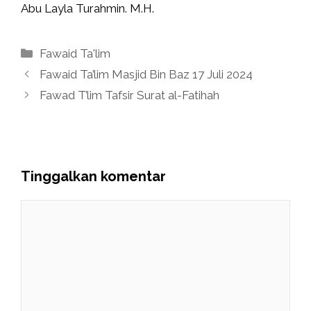
Abu Layla Turahmin. M.H.
Kategori
Fawaid Ta'lim
Fawaid Ta’lim Masjid Bin Baz 17 Juli 2024
Fawad T’lim Tafsir Surat al-Fatihah
Tinggalkan komentar
Komentar