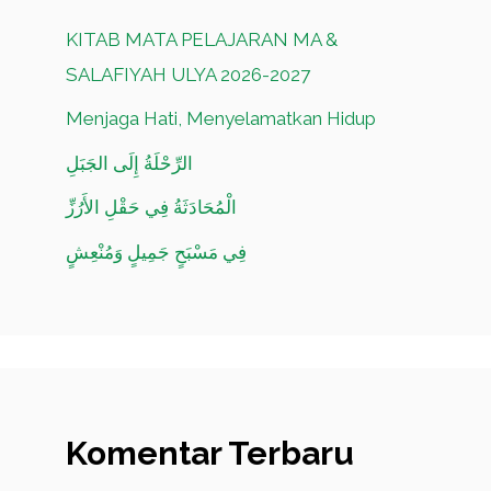
KITAB MATA PELAJARAN MA &
SALAFIYAH ULYA 2026-2027
Menjaga Hati, Menyelamatkan Hidup
الرِّحْلَةُ إِلَى الجَبَلِ
الْمُحَادَثَةُ فِي حَقْلِ الأَرُزِّ
فِي مَسْبَحٍ جَمِيلٍ وَمُنْعِشٍ
Komentar Terbaru