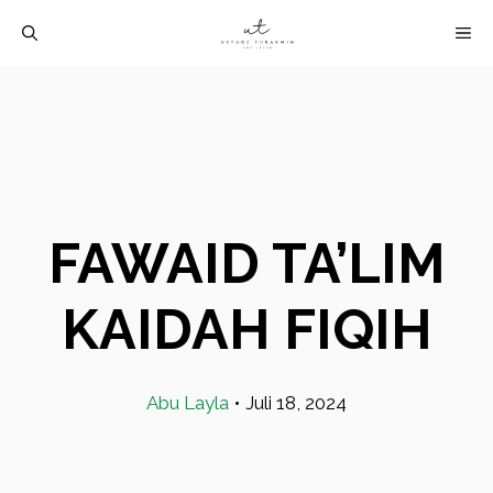
Langsung
M
ke
isi
FAWAID TA’LIM
KAIDAH FIQIH
Abu Layla
•
Juli 18, 2024