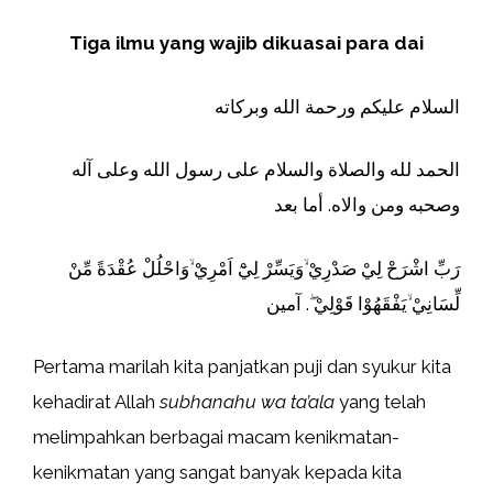
Tiga ilmu yang wajib dikuasai para dai
السلام عليكم ورحمة الله وبركاته
الحمد لله والصلاة والسلام على رسول الله وعلى آله
وصحبه ومن والاه. أما بعد
رَبِّ اشْرَحْ لِيْ صَدْرِيْ ۙوَيَسِّرْ لِيْٓ اَمْرِيْ ۙوَاحْلُلْ عُقْدَةً مِّنْ
لِّسَانِيْ ۙيَفْقَهُوْا قَوْلِيْ ۖ. آمين
Pertama marilah kita panjatkan puji dan syukur kita
kehadirat Allah
subhanahu wa ta’ala
yang telah
melimpahkan berbagai macam kenikmatan-
kenikmatan yang sangat banyak kepada kita