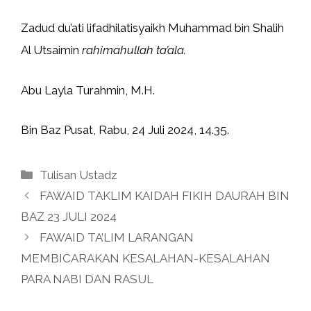
Zadud du’ati lifadhilatisyaikh Muhammad bin Shalih
Al Utsaimin
rahimahullah ta’ala.
Abu Layla Turahmin, M.H.
Bin Baz Pusat, Rabu, 24 Juli 2024, 14.35.
Kategori
Tulisan Ustadz
FAWAID TAKLIM KAIDAH FIKIH DAURAH BIN
BAZ 23 JULI 2024
FAWAID TA’LIM LARANGAN
MEMBICARAKAN KESALAHAN-KESALAHAN
PARA NABI DAN RASUL