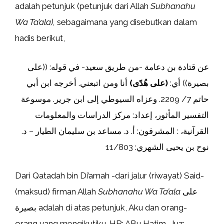
adalah petunjuk (petunjuk dari Allah
Subhanahu
Wa Ta’ala),
sebagaimana yang disebutkan dalam
hadis berikut,
عن قتادة بن دعامة -من طريق سعيد- في قوله: ((على
بصيرة)) أي:
(على هُدًى)
أنا ومن اتبعني. أخرجه ابن أبي
حاتم 7/ 2209. وعزاه السيوطي إلى ابن جرير. موسوعة
التفسير المأثور، إعداد: مركز الدراسات والمعلومات
القرآنية، : المشرفون: أ. د. مساعد بن سليمان الطيار – د.
نوح بن يحيى الشهري: 11/803
Dari Qatadah bin Di’amah -dari jalur (riwayat) Said-
(maksud) firman Allah
Subhanahu Wa Ta’ala
على
بصيرة adalah di atas petunjuk, Aku dan orang-
orang yang mengikutiku. HR: ABu Hatim, Juz: