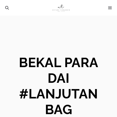
Langsung
M
ke
isi
BEKAL PARA
DAI
#LANJUTAN
BAG