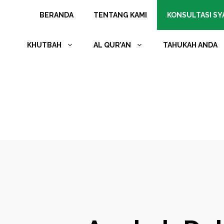
Langsung
BERANDA
TENTANG KAMI
KONSULTASI SYA
ke
isi
KHUTBAH
AL QUR’AN
TAHUKAH ANDA