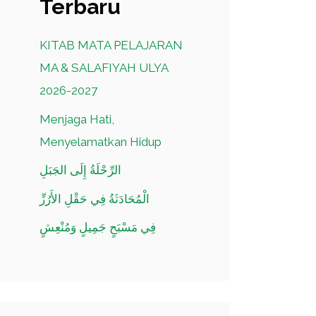
Terbaru
KITAB MATA PELAJARAN
MA & SALAFIYAH ULYA
2026-2027
Menjaga Hati,
Menyelamatkan Hidup
الرِّحْلَةُ إِلَى الجَبَلِ
الْمُحَادَثَةُ فِي حَقْلِ الأَرُزِّ
فِي مَسْبَحٍ جَمِيلٍ وَمُنْعِشٍ