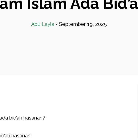
am Islam Ada Bid’
Abu Layla
•
September 19, 2025
ada bid’ah hasanah?
id’ah hasanah.