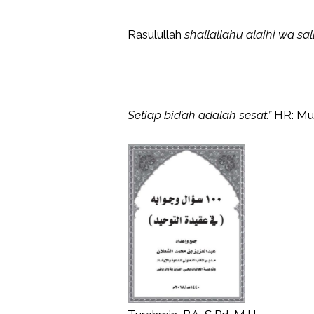
Rasulullah
shallallahu alaihi wa s
Setiap bid’ah adalah sesat.”
HR: Mu