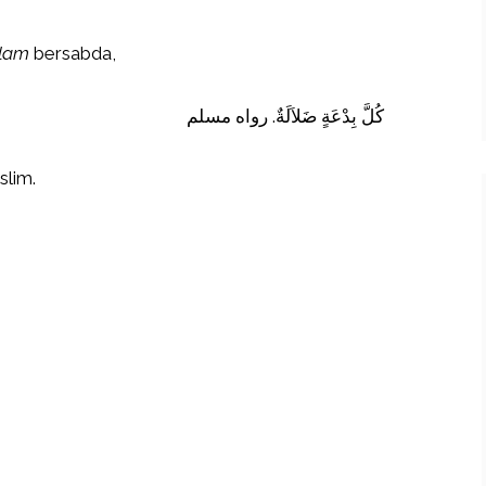
allam
bersabda,
كُلَّ بِدْعَةٍ ضَلاَلَةٌ. رواه مسلم
slim.