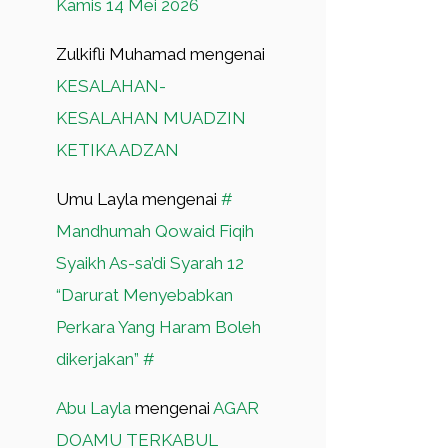
Kamis 14 Mei 2026
Zulkifli Muhamad
mengenai
KESALAHAN-
KESALAHAN MUADZIN
KETIKA ADZAN
Umu Layla
mengenai
#
Mandhumah Qowaid Fiqih
Syaikh As-sa’di Syarah 12
“Darurat Menyebabkan
Perkara Yang Haram Boleh
dikerjakan” #
Abu Layla
mengenai
AGAR
DOAMU TERKABUL