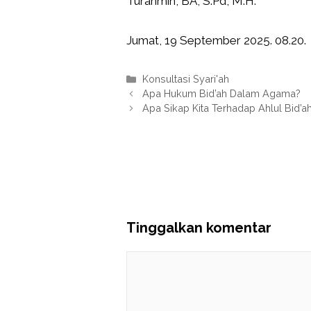
Turahmin, BA, S.Pd, M.H.
Jumat, 19 September 2025. 08.20.
Kategori
Konsultasi Syari'ah
Apa Hukum Bid’ah Dalam Agama?
Apa Sikap Kita Terhadap Ahlul Bid’a
Tinggalkan komentar
Komentar