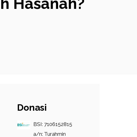
ah Hasanah?
Donasi
BSI: 7106152815
a/n: Turahmin