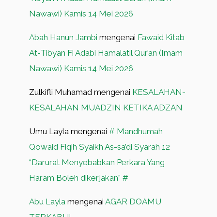
Nawawi) Kamis 14 Mei 2026
Abah Hanun Jambi
mengenai
Fawaid Kitab
At-Tibyan Fi Adabi Hamalatil Qur’an (Imam
Nawawi) Kamis 14 Mei 2026
Zulkifli Muhamad
mengenai
KESALAHAN-
KESALAHAN MUADZIN KETIKA ADZAN
Umu Layla
mengenai
# Mandhumah
Qowaid Fiqih Syaikh As-sa’di Syarah 12
“Darurat Menyebabkan Perkara Yang
Haram Boleh dikerjakan” #
Abu Layla
mengenai
AGAR DOAMU
TERKABUL