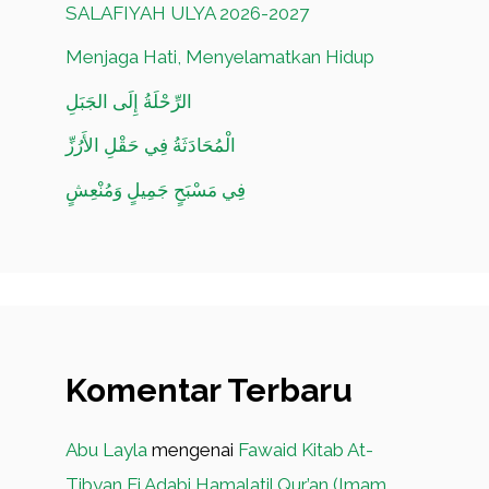
SALAFIYAH ULYA 2026-2027
Menjaga Hati, Menyelamatkan Hidup
الرِّحْلَةُ إِلَى الجَبَلِ
الْمُحَادَثَةُ فِي حَقْلِ الأَرُزِّ
فِي مَسْبَحٍ جَمِيلٍ وَمُنْعِشٍ
Komentar Terbaru
Abu Layla
mengenai
Fawaid Kitab At-
Tibyan Fi Adabi Hamalatil Qur’an (Imam