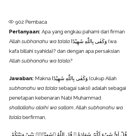
902
Pembaca
Pertanyaan:
Apa yang engkau pahami dari firman
Allah
subhanahu wa ta’ala
وَكَفٰى بِاللّٰهِ شَهِيْدًا (wa
kafa billahi syahida)? dan dengan apa persaksian
Allah
subhanahu wa ta’ala?
Jawaban:
Makna وَكَفٰى بِاللّٰهِ شَهِيْدًا (cukup Allah
subhanahu wa ta’ala
sebagai saksi) adalah sebagai
penetapan kebenaran Nabi Muhammad
shallallahu alaihi wa sallam
, Allah
subhanahu wa
ta’ala
berfirman,
قُلْ اَيُّ شَيْءٍ اَكْبَرُ شَهَادَةً ۗ قُلِ اللّٰهُ ۗشَهِيْدٌۢ بَيْنِيْ وَبَيْنَكُمْ.