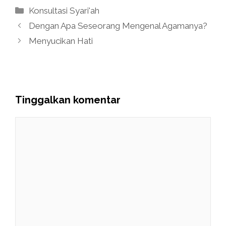
Kategori
Konsultasi Syari'ah
Dengan Apa Seseorang Mengenal Agamanya?
Menyucikan Hati
Tinggalkan komentar
Komentar