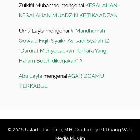
Zulkifli Muhamad
mengenai
KESALAHAN-
KESALAHAN MUADZIN KETIKA ADZAN
Umu Layla
mengenai
# Mandhumah
Qowaid Fiqih Syaikh As-sa’di Syarah 12
“Darurat Menyebabkan Perkara Yang
Haram Boleh dikerjakan” #
Abu Layla
mengenai
AGAR DOAMU
TERKABUL
© 2026 Ustadz Turahmin, M.H. Crafted by
PT Ruang Web
Media Muslim