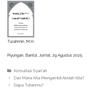
Turahmin, M.H.
Piyungan, Bantul, Jum’at, 29 Agustus 2025.
Kategori
Konsultasi Syari'ah
Dari Mana Kita Mengambil Akidah Kita?
Siapa Tuhanmu?