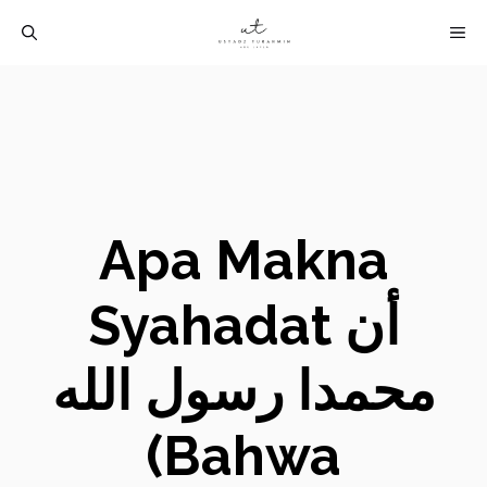
Langsung
M
ke
isi
Apa Makna
Syahadat أن
محمدا رسول الله
(Bahwa