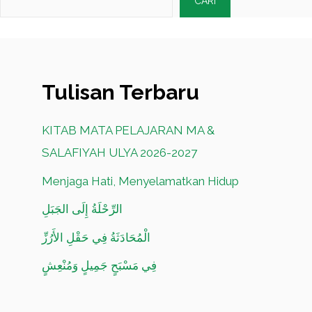
CARI
Tulisan Terbaru
KITAB MATA PELAJARAN MA &
SALAFIYAH ULYA 2026-2027
Menjaga Hati, Menyelamatkan Hidup
الرِّحْلَةُ إِلَى الجَبَلِ
الْمُحَادَثَةُ فِي حَقْلِ الأَرُزِّ
فِي مَسْبَحٍ جَمِيلٍ وَمُنْعِشٍ