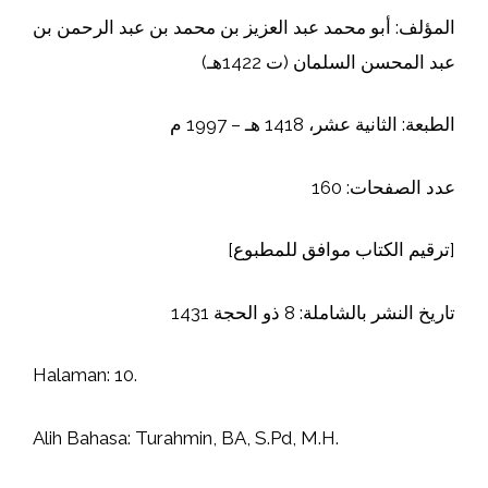
المؤلف: أبو محمد عبد العزيز بن محمد بن عبد الرحمن بن
عبد المحسن السلمان (ت 1422هـ)
الطبعة: الثانية عشر، 1418 هـ – 1997 م
عدد الصفحات: 160
[ترقيم الكتاب موافق للمطبوع]
تاريخ النشر بالشاملة: 8 ذو الحجة 1431
Halaman: 10.
Alih Bahasa: Turahmin, BA, S.Pd, M.H.