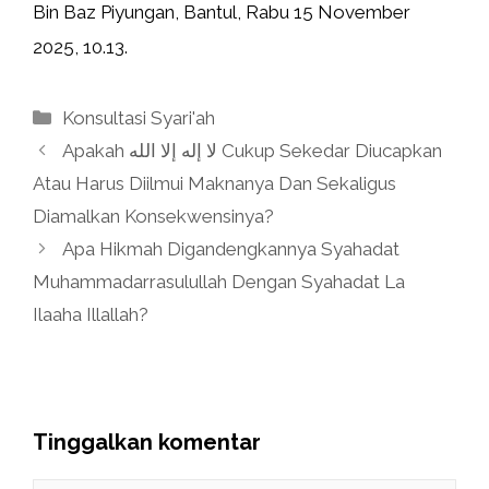
Bin Baz Piyungan, Bantul, Rabu 15 November
2025, 10.13.
Kategori
Konsultasi Syari'ah
Apakah لا إله إلا الله Cukup Sekedar Diucapkan
Atau Harus Diilmui Maknanya Dan Sekaligus
Diamalkan Konsekwensinya?
Apa Hikmah Digandengkannya Syahadat
Muhammadarrasulullah Dengan Syahadat La
Ilaaha Illallah?
Tinggalkan komentar