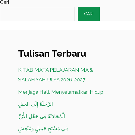
Cari
CARI
Tulisan Terbaru
KITAB MATA PELAJARAN MA &
SALAFIYAH ULYA 2026-2027
Menjaga Hati, Menyelamatkan Hidup
الرِّحْلَةُ إِلَى الجَبَلِ
الْمُحَادَثَةُ فِي حَقْلِ الأَرُزِّ
فِي مَسْبَحٍ جَمِيلٍ وَمُنْعِشٍ