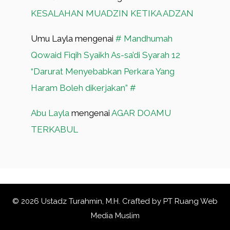
KESALAHAN MUADZIN KETIKA ADZAN
Umu Layla
mengenai
# Mandhumah
Qowaid Fiqih Syaikh As-sa’di Syarah 12
“Darurat Menyebabkan Perkara Yang
Haram Boleh dikerjakan” #
Abu Layla
mengenai
AGAR DOAMU
TERKABUL
© 2026 Ustadz Turahmin, M.H. Crafted by
PT Ruang Web
Media Muslim