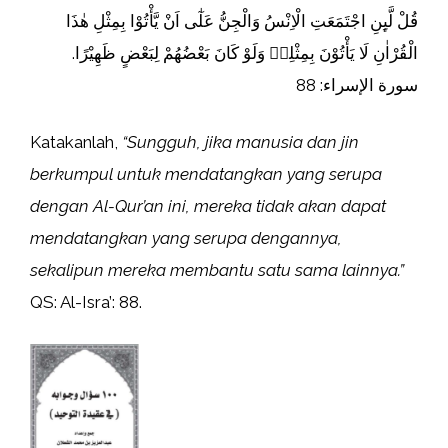
قُلْ لَّىِٕنِ اجْتَمَعَتِ الْاِنْسُ وَالْجِنُّ عَلٰٓى اَنْ يَّأْتُوْا بِمِثْلِ هٰذَا
الْقُرْاٰنِ لَا يَأْتُوْنَ بِمِثْلِهٖ وَلَوْ كَانَ بَعْضُهُمْ لِبَعْضٍ ظَهِيْرًا.
سورة الإسراء: 88
Katakanlah,
“Sungguh, jika manusia dan jin
berkumpul untuk mendatangkan yang serupa
dengan Al-Qur’an ini, mereka tidak akan dapat
mendatangkan yang serupa dengannya,
sekalipun mereka membantu satu sama lainnya.”
QS: Al-Isra’: 88.