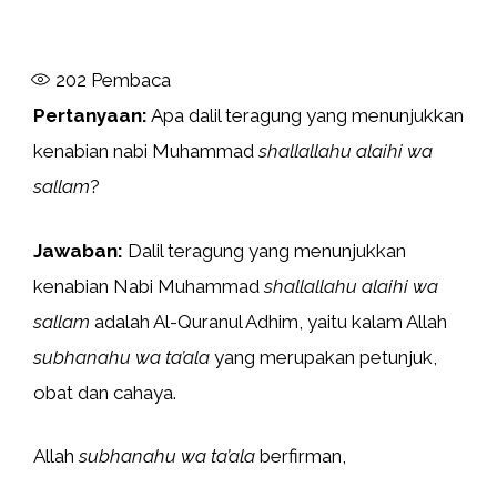
202
Pembaca
Pertanyaan:
Apa dalil teragung yang menunjukkan
kenabian nabi Muhammad
shallallahu alaihi wa
sallam
?
Jawaban:
Dalil teragung yang menunjukkan
kenabian Nabi Muhammad
shallallahu alaihi wa
sallam
adalah Al-Quranul Adhim, yaitu kalam Allah
subhanahu wa ta’ala
yang merupakan petunjuk,
obat dan cahaya.
Allah
subhanahu wa ta’ala
berfirman,