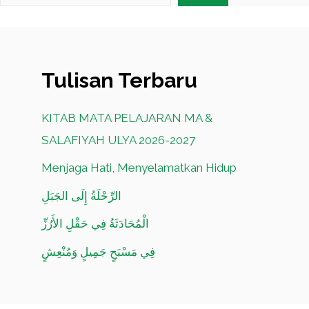
Tulisan Terbaru
KITAB MATA PELAJARAN MA &
SALAFIYAH ULYA 2026-2027
Menjaga Hati, Menyelamatkan Hidup
الرِّحْلَةُ إِلَى الجَبَلِ
الْمُحَادَثَةُ فِي حَقْلِ الأَرُزِّ
فِي مَسْبَحٍ جَمِيلٍ وَمُنْعِشٍ