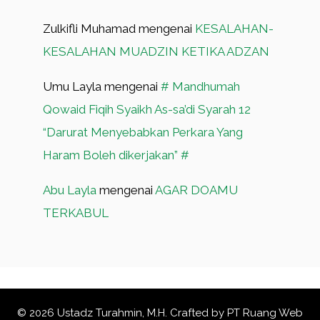
Zulkifli Muhamad
mengenai
KESALAHAN-
KESALAHAN MUADZIN KETIKA ADZAN
Umu Layla
mengenai
# Mandhumah
Qowaid Fiqih Syaikh As-sa’di Syarah 12
“Darurat Menyebabkan Perkara Yang
Haram Boleh dikerjakan” #
Abu Layla
mengenai
AGAR DOAMU
TERKABUL
© 2026 Ustadz Turahmin, M.H. Crafted by
PT Ruang Web