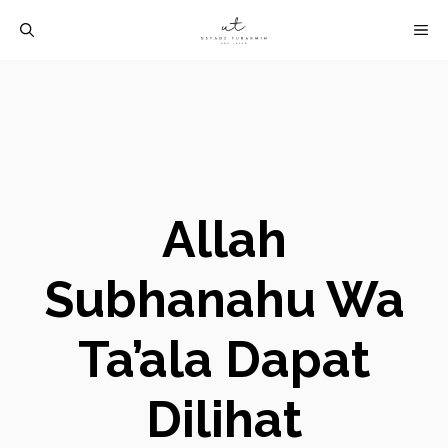
Langsung
M
ke
isi
Allah
Subhanahu Wa
Ta’ala Dapat
Dilihat