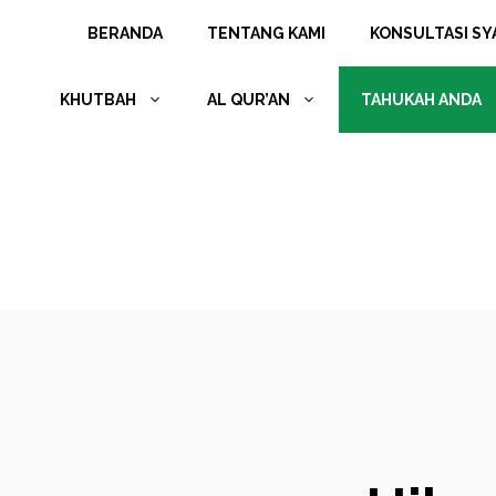
Langsung
BERANDA
TENTANG KAMI
KONSULTASI SYA
ke
isi
KHUTBAH
AL QUR’AN
TAHUKAH ANDA