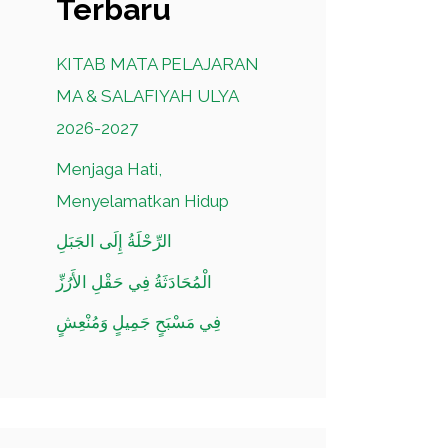
Terbaru
KITAB MATA PELAJARAN
MA & SALAFIYAH ULYA
2026-2027
Menjaga Hati,
Menyelamatkan Hidup
الرِّحْلَةُ إِلَى الجَبَلِ
الْمُحَادَثَةُ فِي حَقْلِ الأَرُزِّ
فِي مَسْبَحٍ جَمِيلٍ وَمُنْعِشٍ