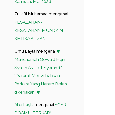
Kamis 14 Mei 2026
Zulkifli Muhamad
mengenai
KESALAHAN-
KESALAHAN MUADZIN
KETIKA ADZAN
Umu Layla
mengenai
#
Mandhumah Qowaid Fiqih
Syaikh As-sa’di Syarah 12
“Darurat Menyebabkan
Perkara Yang Haram Boleh
dikerjakan” #
Abu Layla
mengenai
AGAR
DOAMU TERKABUL