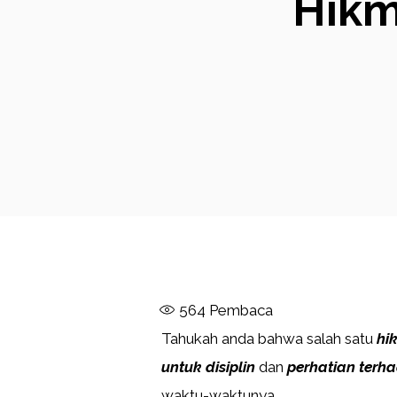
Hikm
564
Pembaca
Tahukah anda bahwa salah satu
hi
untuk disiplin
dan
perhatian terh
waktu-waktunya.