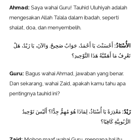
Ahmad:
Saya wahai Guru! Tauhid Uluhiyah adalah
mengesakan Allah Ta’ala dalam ibadah, seperti
shalat, doa, dan menyembelih.
الأُسْتَاذُ:
أَحْسَنْتَ يَا أَحْمَدُ، جَوَابٌ صَحِيحٌ. وَالآنَ، يَا زَيْدُ، هَلْ
تَعْرِفُ مَا أَهَمِّيَّةُ هَذَا التَّوْحِيدِ؟
Guru:
Bagus wahai Ahmad, jawaban yang benar.
Dan sekarang, wahai Zaid, apakah kamu tahu apa
pentingnya tauhid ini?
زَيْدٌ:
مَعْذِرَةً يَا أُسْتَاذُ، لِمَاذَا هُوَ مُهِمٌّ جِدًّا؟ أَلَيْسَ تَوْحِيدُ
الرُّبُوبِيَّةِ كَافِيًا؟
Zaid:
Mohon maaf wahai Guru, mengapa hal itu