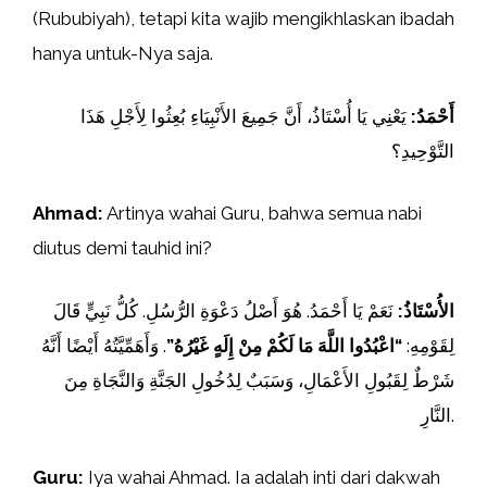
(Rububiyah), tetapi kita wajib mengikhlaskan ibadah
hanya untuk-Nya saja.
أَحْمَدُ:
يَعْنِي يَا أُسْتَاذُ، أَنَّ جَمِيعَ الأَنْبِيَاءِ بُعِثُوا لِأَجْلِ هَذَا
التَّوْحِيدِ؟
Ahmad:
Artinya wahai Guru, bahwa semua nabi
diutus demi tauhid ini?
الأُسْتَاذُ:
نَعَمْ يَا أَحْمَدُ. هُوَ أَصْلُ دَعْوَةِ الرُّسُلِ. كُلُّ نَبِيٍّ قَالَ
لِقَوْمِهِ:
“اعْبُدُوا اللَّهَ مَا لَكُمْ مِنْ إِلَهٍ غَيْرُهُ”
. وَأَهَمِّيَّتُهُ أَيْضًا أَنَّهُ
شَرْطٌ لِقَبُولِ الأَعْمَالِ، وَسَبَبٌ لِدُخُولِ الجَنَّةِ وَالنَّجَاةِ مِنَ
النَّارِ.
Guru:
Iya wahai Ahmad. Ia adalah inti dari dakwah