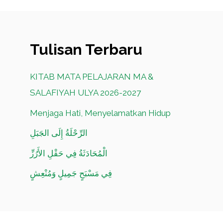
Tulisan Terbaru
KITAB MATA PELAJARAN MA &
SALAFIYAH ULYA 2026-2027
Menjaga Hati, Menyelamatkan Hidup
الرِّحْلَةُ إِلَى الجَبَلِ
الْمُحَادَثَةُ فِي حَقْلِ الأَرُزِّ
فِي مَسْبَحٍ جَمِيلٍ وَمُنْعِشٍ