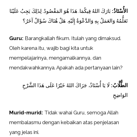
الأُسْتَاذُ:
بَارَكَ اللهُ فِيكُمَا. هَذَا هُوَ المَقْصُودُ. لِذَلِكَ يَجِبُ عَلَيْنَا
تَعَلُّمُهُ وَالعَمَلُ بِهِ وَالدَّعْوَةُ إِلَيْهِ. هَلْ هُنَاكَ سُؤَالٌ آخَرُ؟
Guru:
Barangkallah fikum. Itulah yang dimaksud.
Oleh karena itu, wajib bagi kita untuk
mempelajarinya, mengamalkannya, dan
mendakwahkannya. Apakah ada pertanyaan lain?
الطُّلَّابُ:
لَا يَا أُسْتَاذُ، جَزَاكَ اللهُ خَيْرًا عَلَى هَذَا الشَّرْحِ
الوَاضِحِ
Murid-murid:
Tidak wahai Guru, semoga Allah
membalasmu dengan kebaikan atas penjelasan
yang jelas ini.