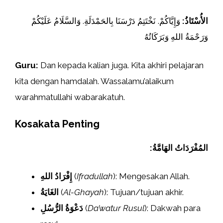
الأُسْتَاذُ:
وَإِيَّاكُمْ. نَخْتَتِمُ دَرْسَنَا بِالحَمْدَلَةِ. وَالسَّلَامُ عَلَيْكُمْ
وَرَحْمَةُ اللهِ وَبَرَكَاتُهُ
Guru:
Dan kepada kalian juga. Kita akhiri pelajaran
kita dengan hamdalah. Wassalamu’alaikum
warahmatullahi wabarakatuh.
Kosakata Penting
:المُفْرَدَاتُ الهَامَّةُ
إِفْرَادُ اللهِ
(
Ifradullah
): Mengesakan Allah.
الغَايَةُ
(
Al-Ghayah
): Tujuan/tujuan akhir.
دَعْوَةُ الرُّسُلِ
(
Da’watur Rusul
): Dakwah para