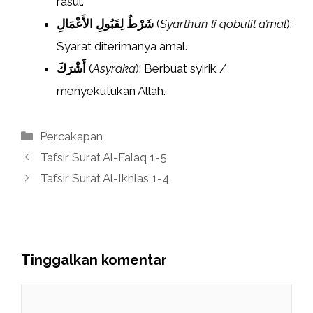
rasul.
شَرْطٌ لِقَبُولِ الأَعْمَالِ
(
Syarthun li qobulil a’mal
):
Syarat diterimanya amal.
أَشْرَكَ
(
Asyraka
): Berbuat syirik /
menyekutukan Allah.
Kategori
Percakapan
Tafsir Surat Al-Falaq 1-5
Tafsir Surat Al-Ikhlas 1-4
Tinggalkan komentar
Komentar