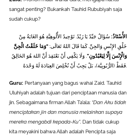
sangat penting? Bukankah Tauhid Rububiyah saja
sudah cukup?
الأُسْتَاذُ:
سُؤَالٌ جَيِّدٌ يَا زَيْدُ. تَوْحِيدُ الأُلُوهِيَّةِ هُوَ الغَايَةُ مِنْ
خَلْقِ الإِنْسِ وَالجِنِّ. كَمَا قَالَ اللهُ تَعَالَى:
“وَمَا خَلَقْتُ الْجِنَّ
وَالْإِنْسَ إِلَّا لِيَعْبُدُونِ”
. وَلَا يَكْفِي أَنْ نَعْتَقِدَ أَنَّ اللهَ هُوَ الخَالِقُ
فَقَطْ (الرُّبُوبِيَّة)، بَلْ يَجِبُ أَنْ نُخْلِصَ العِبَادَةَ لَهُ وَحْدَهُ.
Guru:
Pertanyaan yang bagus wahai Zaid. Tauhid
Uluhiyah adalah tujuan dari penciptaan manusia dan
jin. Sebagaimana firman Allah Ta’ala:
“Dan Aku tidak
menciptakan jin dan manusia melainkan supaya
mereka mengabdi kepada-Ku”
. Dan tidak cukup
kita meyakini bahwa Allah adalah Pencipta saja