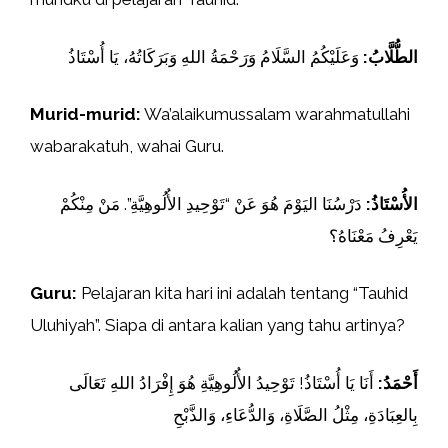
الطُّلَّابُ:
وَعَلَيْكُمُ السَّلَامُ وَرَحْمَةُ اللهِ وَبَرَكَاتُهُ، يَا أُسْتَاذُ
Murid-murid:
Wa’alaikumussalam warahmatullahi
wabarakatuh, wahai Guru.
الأُسْتَاذُ:
دَرْسُنَا اليَوْمَ هُوَ عَنْ “تَوْحِيدِ الأُلُوهِيَّةِ”. مَنْ مِنْكُمْ
يَعْرِفُ مَعْنَاهُ؟
Guru:
Pelajaran kita hari ini adalah tentang “Tauhid
Uluhiyah”. Siapa di antara kalian yang tahu artinya?
أَحْمَدُ:
أَنَا يَا أُسْتَاذُ! تَوْحِيدُ الأُلُوهِيَّةِ هُوَ إِفْرَادُ اللهِ تَعَالَى
بِالعِبَادَةِ، مِثْلُ الصَّلَاةِ، وَالدُّعَاءِ، وَالذَّبْحِ