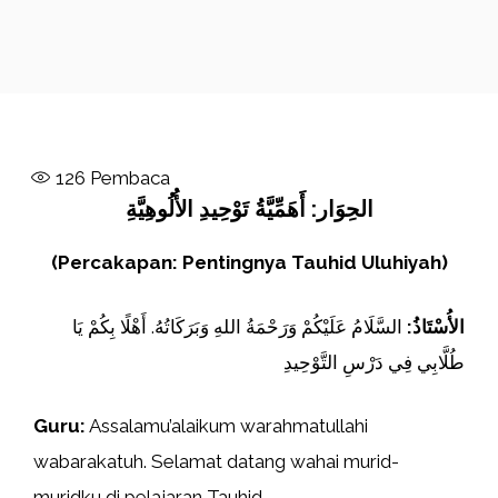
126
Pembaca
الحِوَار: أَهَمِّيَّةُ تَوْحِيدِ الأُلُوهِيَّةِ
(Percakapan: Pentingnya Tauhid Uluhiyah)
الأُسْتَاذُ:
السَّلَامُ عَلَيْكُمْ وَرَحْمَةُ اللهِ وَبَرَكَاتُهُ. أَهْلًا بِكُمْ يَا
طُلَّابِي فِي دَرْسِ التَّوْحِيدِ
Guru:
Assalamu’alaikum warahmatullahi
wabarakatuh. Selamat datang wahai murid-
muridku di pelajaran Tauhid.