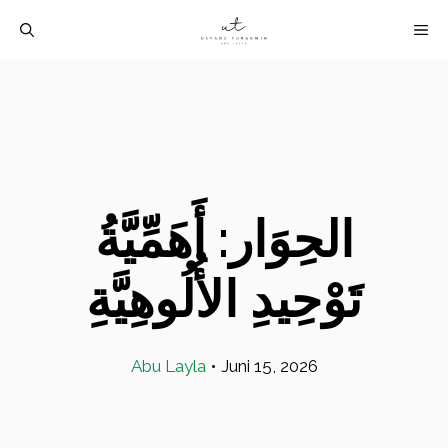
Langsung
M
ke
isi
الحِوَار: أَهَمِّيَّةُ
تَوْحِيدِ الأُلُوهِيَّةِ
Abu Layla
•
Juni 15, 2026