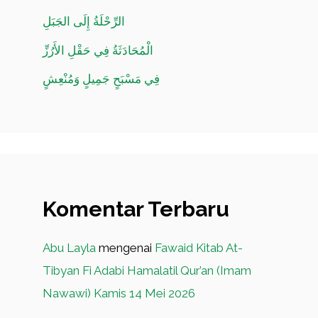
الرِّحْلَةُ إِلَى الجَبَلِ
الْمُحَادَثَةُ فِي حَقْلِ الأَرُزِّ
فِي مَسْبَحٍ جَمِيلٍ وَمُنْعِشٍ
Komentar Terbaru
Abu Layla
mengenai
Fawaid Kitab At-
Tibyan Fi Adabi Hamalatil Qur’an (Imam
Nawawi) Kamis 14 Mei 2026