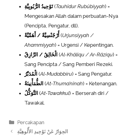
تَوْحِيدُ الرُّبُوبِيَّةِ
(
Tauhîdur Rubûbiyyah
) =
Mengesakan Allah dalam perbuatan-Nya
(Pencipta, Pengatur, dll).
أُرْجُنْسِيَّةٌ / أَهَمِّيَّةٌ
(
Urjunsiyyah /
Ahammiyyah
) = Urgensi / Kepentingan.
الْخَالِقُ / الرَّازِقُ
(
Al-Khâliqu / Ar-Râziqu
) =
Sang Pencipta / Sang Pemberi Rezeki.
الْمُدَبِّرُ
(
Al-Mudabbiru
) = Sang Pengatur.
الطُّمَأْنِينَةُ
(
At-Thuma’nînah
) = Ketenangan.
التَّوَكُّلُ
(
At-Tawakkul
) = Berserah diri /
Tawakal.
Kategori
Percakapan
الحِوَارٌ عَنْ تَوْحِيدِ الأُلُوهِيَّةِ