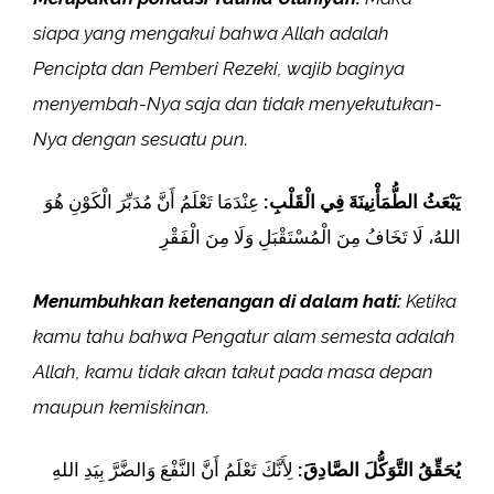
siapa yang mengakui bahwa Allah adalah
Pencipta dan Pemberi Rezeki, wajib baginya
menyembah-Nya saja dan tidak menyekutukan-
Nya dengan sesuatu pun.
يَبْعَثُ الطُّمَأْنِينَةَ فِي الْقَلْبِ:
عِنْدَمَا تَعْلَمُ أَنَّ مُدَبِّرَ الْكَوْنِ هُوَ
اللهُ، لَا تَخَافُ مِنَ الْمُسْتَقْبَلِ وَلَا مِنَ الْفَقْرِ
Menumbuhkan ketenangan di dalam hati:
Ketika
kamu tahu bahwa Pengatur alam semesta adalah
Allah, kamu tidak akan takut pada masa depan
maupun kemiskinan.
يُحَقِّقُ التَّوَكُّلَ الصَّادِقَ:
لِأَنَّكَ تَعْلَمُ أَنَّ النَّفْعَ وَالضَّرَّ بِيَدِ اللهِ