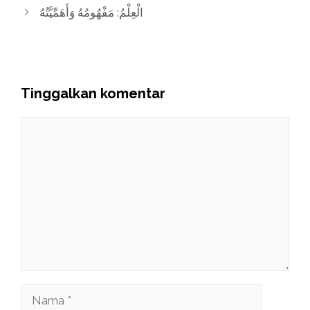
الْعِلْمُ: مَفْهُومُهُ وَأَهَمِّيَّتُهُ
Tinggalkan komentar
Komentar
Nama