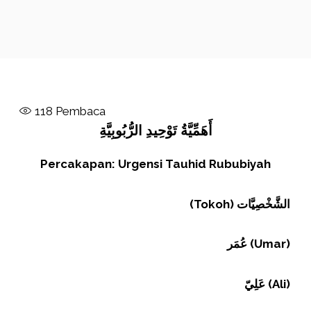
118
Pembaca
أَهَمِّيَّةُ تَوْحِيدِ الرُّبُوبِيَّةِ
Percakapan: Urgensi Tauhid Rububiyah
(Tokoh)
الشَّخْصِيَّات
عُمَر (Umar)
عَلِيّ (Ali)