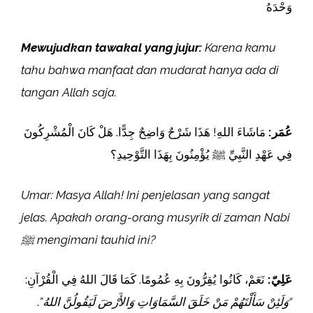
وَحْدَهُ
Mewujudkan tawakal yang jujur:
Karena kamu
tahu bahwa manfaat dan mudarat hanya ada di
tangan Allah saja.
عُمَر:
مَاشَاءَ اللهِ! هَذَا شَرْحٌ وَاضِحٌ جِدًّا. هَلْ كَانَ الْمُشْرِكُونَ
فِي عَهْدِ النَّبِيِّ ﷺ يُؤْمِنُونَ بِهَذَا التَّوْحِيدِ؟
Umar: Masya Allah! Ini penjelasan yang sangat
jelas. Apakah orang-orang musyrik di zaman Nabi
ﷺ mengimani tauhid ini?
عَلِيّ:
نَعَمْ، كَانُوا يُقِرُّونَ بِهِ عُمُومًا. كَمَا قَالَ اللهُ فِي الْقُرْآنِ:
.
“وَلَئِنْ سَأَلْتَهُمْ مَنْ خَلَقَ السَّمَاوَاتِ وَالأَرْضَ لَيَقُولُنَّ اللهُ”