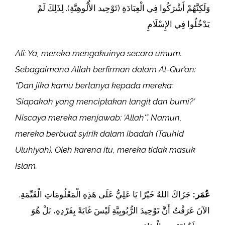
وَلَكِنَّهُمْ أَشْرَكُوا فِي الْعِبَادَةِ (تَوْحِيد الأُلُوهِيَّةِ). لِذَلِكَ لَمْ
يَدْخُلُوا فِي الإِسْلَامِ
Ali: Ya, mereka mengakuinya secara umum.
Sebagaimana Allah berfirman dalam Al-Qur’an:
“Dan jika kamu bertanya kepada mereka:
‘Siapakah yang menciptakan langit dan bumi?’
Niscaya mereka menjawab: ‘Allah'”. Namun,
mereka berbuat syirik dalam ibadah (Tauhid
Uluhiyah). Oleh karena itu, mereka tidak masuk
Islam.
عُمَر:
جَزَاكَ اللهُ خَيْرًا يَا عَلِيُّ عَلَى هَذِهِ الْمَعْلُومَاتِ الْقَيِّمَةِ.
الآنَ عَرَفْتُ أَنَّ تَوْحِيدَ الرُّبُوبِيَّةِ لَيْسَ غَايَةً بِفَرْدِهِ، بَلْ هُوَ