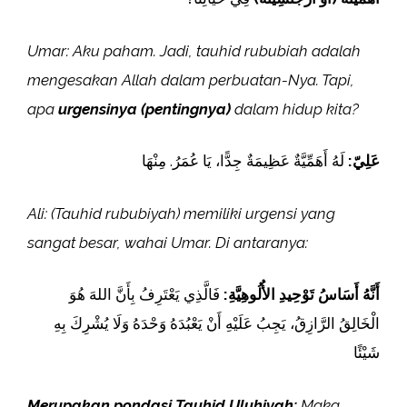
Umar: Aku paham. Jadi, tauhid rububiah adalah
mengesakan Allah dalam perbuatan-Nya. Tapi,
apa
urgensinya (pentingnya)
dalam hidup kita?
عَلِيّ:
لَهُ أَهَمِّيَّةٌ عَظِيمَةٌ جِدًّا، يَا عُمَرُ. مِنْهَا
Ali: (Tauhid rububiyah) memiliki urgensi yang
sangat besar, wahai Umar. Di antaranya:
أَنَّهُ أَسَاسُ تَوْحِيدِ الأُلُوهِيَّةِ:
فَالَّذِي يَعْتَرِفُ بِأَنَّ اللهَ هُوَ
الْخَالِقُ الرَّازِقُ، يَجِبُ عَلَيْهِ أَنْ يَعْبُدَهُ وَحْدَهُ وَلَا يُشْرِكَ بِهِ
شَيْئًا
Merupakan pondasi Tauhid Uluhiyah:
Maka