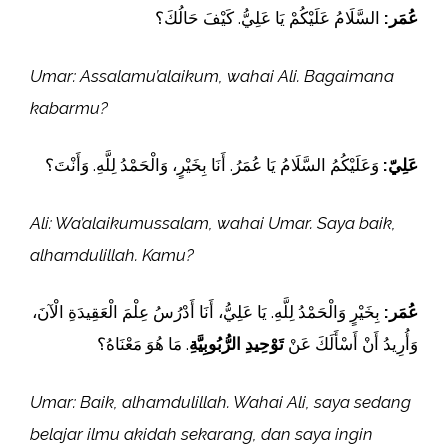
عُمَر:
السَّلَامُ عَلَيْكُمْ يَا عَلِيُّ. كَيْفَ حَالُكَ؟
Umar: Assalamu’alaikum, wahai Ali. Bagaimana
kabarmu?
عَلِيّ:
وَعَلَيْكُمُ السَّلَامُ يَا عُمَرُ. أَنَا بِخَيْرٍ، وَالْحَمْدُ لِلَّهِ. وَأَنْتَ؟
Ali: Wa’alaikumussalam, wahai Umar. Saya baik,
alhamdulillah. Kamu?
عُمَر:
بِخَيْرٍ وَالْحَمْدُ لِلَّهِ. يَا عَلِيُّ، أَنَا أَدْرُسُ عِلْمَ الْعَقِيدَةِ الْآنَ،
وَأُرِيدُ أَنْ أَسْأَلَكَ عَنْ
تَوْحِيدِ الرُّبُوبِيَّةِ
. مَا هُوَ مَعْنَاهُ؟
Umar: Baik, alhamdulillah. Wahai Ali, saya sedang
belajar ilmu akidah sekarang, dan saya ingin