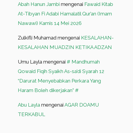
Abah Hanun Jambi
mengenai
Fawaid Kitab
At-Tibyan Fi Adabi Hamalatil Qur’an (Imam
Nawawi) Kamis 14 Mei 2026
Zulkifli Muhamad
mengenai
KESALAHAN-
KESALAHAN MUADZIN KETIKA ADZAN
Umu Layla
mengenai
# Mandhumah
Qowaid Fiqih Syaikh As-sa’di Syarah 12
“Darurat Menyebabkan Perkara Yang
Haram Boleh dikerjakan” #
Abu Layla
mengenai
AGAR DOAMU
TERKABUL