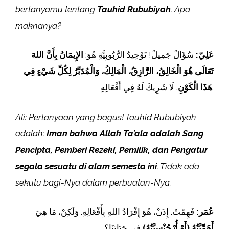
bertanyamu tentang
Tauhid Rububiyah
. Apa
maknanya?
عَلِيّ:
سُؤَالٌ جَمِيلٌ! تَوْحِيدُ الرُّبُوبِيَّةِ هُوَ:
الإِيمَانُ بِأَنَّ اللهَ
تَعَالَى هُوَ الْخَالِقُ، الرَّازِقُ، الْمَالِكُ، وَالْمُدَبِّرُ لِكُلِّ شَيْءٍ فِي
. لَا شَرِيكَ لَهُ فِي أَفْعَالِهِ.
هَذَا الْكَوْنِ
Ali: Pertanyaan yang bagus! Tauhid Rububiyah
adalah:
Iman bahwa Allah Ta’ala adalah Sang
Pencipta, Pemberi Rezeki, Pemilik, dan Pengatur
segala sesuatu di alam semesta ini
. Tidak ada
sekutu bagi-Nya dalam perbuatan-Nya.
عُمَر:
فَهِمْتُ. إِذَنْ، هُوَ إِفْرَادُ اللهِ بِأَفْعَالِهِ. وَلَكِنْ، مَا هِيَ
أَهَمِّيَّتُهُ (أَوْ أُرْجُنْسِيَّتُهُ)
فِي حَيَاتِنَا؟