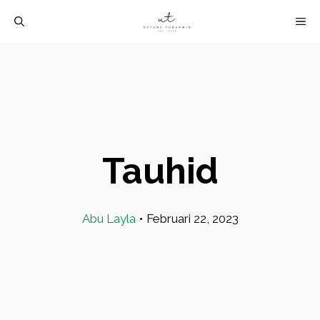
Langsung
M
ke
isi
Tauhid
Abu Layla
•
Februari 22, 2023