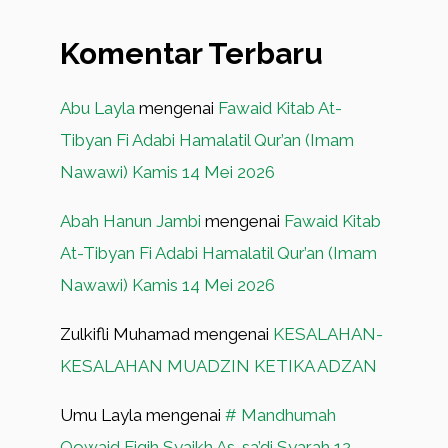
Komentar Terbaru
Abu Layla
mengenai
Fawaid Kitab At-
Tibyan Fi Adabi Hamalatil Qur’an (Imam
Nawawi) Kamis 14 Mei 2026
Abah Hanun Jambi
mengenai
Fawaid Kitab
At-Tibyan Fi Adabi Hamalatil Qur’an (Imam
Nawawi) Kamis 14 Mei 2026
Zulkifli Muhamad
mengenai
KESALAHAN-
KESALAHAN MUADZIN KETIKA ADZAN
Umu Layla
mengenai
# Mandhumah
Qowaid Fiqih Syaikh As-sa’di Syarah 12