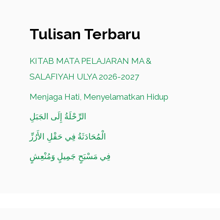
Tulisan Terbaru
KITAB MATA PELAJARAN MA &
SALAFIYAH ULYA 2026-2027
Menjaga Hati, Menyelamatkan Hidup
الرِّحْلَةُ إِلَى الجَبَلِ
الْمُحَادَثَةُ فِي حَقْلِ الأَرُزِّ
فِي مَسْبَحٍ جَمِيلٍ وَمُنْعِشٍ