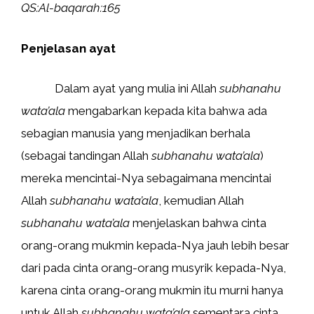
QS:Al-baqarah:165
Penjelasan ayat
Dalam ayat yang mulia ini Allah
subhanahu
wata’ala
mengabarkan kepada kita bahwa ada
sebagian manusia yang menjadikan berhala
(sebagai tandingan Allah
subhanahu wata’ala
)
mereka mencintai-Nya sebagaimana mencintai
Allah
subhanahu wata’ala
, kemudian Allah
subhanahu wata’ala
menjelaskan bahwa cinta
orang-orang mukmin kepada-Nya jauh lebih besar
dari pada cinta orang-orang musyrik kepada-Nya,
karena cinta orang-orang mukmin itu murni hanya
untuk Allah
subhanahu wata’ala
sementara cinta