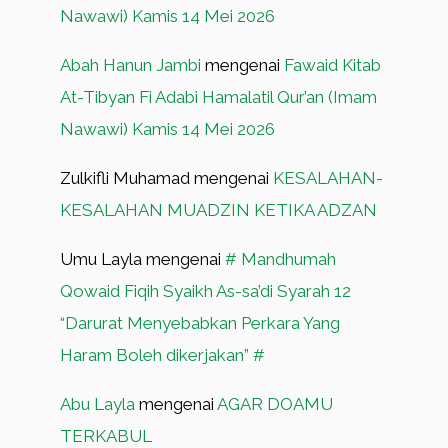
Nawawi) Kamis 14 Mei 2026
Abah Hanun Jambi
mengenai
Fawaid Kitab
At-Tibyan Fi Adabi Hamalatil Qur’an (Imam
Nawawi) Kamis 14 Mei 2026
Zulkifli Muhamad
mengenai
KESALAHAN-
KESALAHAN MUADZIN KETIKA ADZAN
Umu Layla
mengenai
# Mandhumah
Qowaid Fiqih Syaikh As-sa’di Syarah 12
“Darurat Menyebabkan Perkara Yang
Haram Boleh dikerjakan” #
Abu Layla
mengenai
AGAR DOAMU
TERKABUL