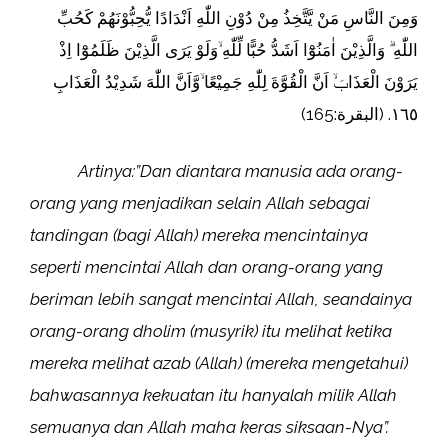
وَمِنَ النَّاسِ مَنْ يَّتَّخِذُ مِنْ دُوْنِ اللّٰهِ اَنْدَادًا يُّحِبُّوْنَهُمْ كَحُبِّ
اللّٰهِ ۗ وَالَّذِيْنَ اٰمَنُوْٓا اَشَدُّ حُبًّا لِّلّٰهِ ۙوَلَوْ يَرَى الَّذِيْنَ ظَلَمُوْٓا اِذْ
يَرَوْنَ الْعَذَابَۙ اَنَّ الْقُوَّةَ لِلّٰهِ جَمِيْعًا ۙوَّاَنَّ اللّٰهَ شَدِيْدُ الْعَذَابِ
١٦٥. (البقرة:165)
Artinya:”Dan diantara manusia ada orang-
orang yang menjadikan selain Allah sebagai
tandingan (bagi Allah) mereka mencintainya
seperti mencintai Allah dan orang-orang yang
beriman lebih sangat mencintai Allah, seandainya
orang-orang dholim (musyrik) itu melihat ketika
mereka melihat azab (Allah) (mereka mengetahui)
bahwasannya kekuatan itu hanyalah milik Allah
semuanya dan Allah maha keras siksaan-Nya”.