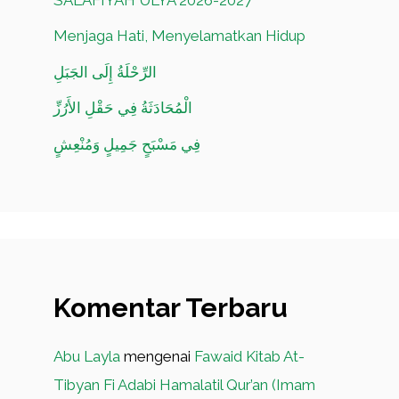
Menjaga Hati, Menyelamatkan Hidup
الرِّحْلَةُ إِلَى الجَبَلِ
الْمُحَادَثَةُ فِي حَقْلِ الأَرُزِّ
فِي مَسْبَحٍ جَمِيلٍ وَمُنْعِشٍ
Komentar Terbaru
Abu Layla
mengenai
Fawaid Kitab At-
Tibyan Fi Adabi Hamalatil Qur’an (Imam