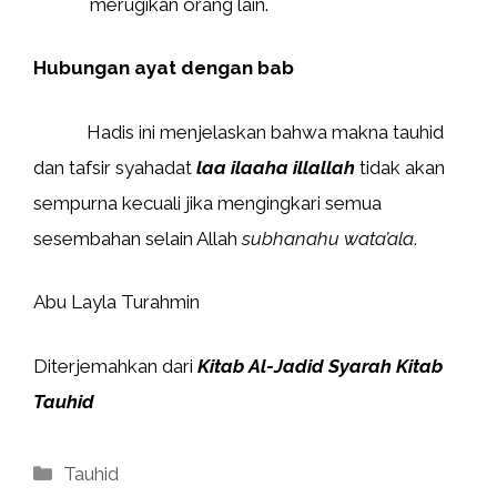
merugikan orang lain.
Hubungan ayat dengan bab
Hadis ini menjelaskan bahwa makna tauhid
dan tafsir syahadat
laa ilaaha illallah
tidak akan
sempurna kecuali jika mengingkari semua
sesembahan selain Allah
subhanahu wata’ala
.
Abu Layla Turahmin
Diterjemahkan dari
Kitab Al-Jadid Syarah Kitab
Tauhid
Kategori
Tauhid