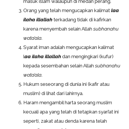
masuk islam walaupun di medan perang.
Orang yang telah mengucapkan kalimat
laa
ilaha illallah
terkadang tidak di kafirkan
karena menyembah selain Allah
subhanahu
wata’ala
.
Syarat iman adalah mengucapkan kalimat
l
aa ilaha illallah
dan mengingkari (kufur)
kepada sesembahan selain Allah
subhanahu
wata’ala
.
Hukum seseorang di dunia ini (kafir atau
muslim) di lihat dari lahirnya.
Haram mengambil harta seorang muslim
kecuali apa yang telah di tetapkan syari’at ini
seperti, zakat atau denda karena telah