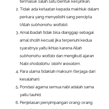
termasuk salah satu bentuk kesyirikan.
Tidak ada ketaatan kepada makhluk dalam
perkara yang menyelisihi sang pencipta
(Allah
subhanahu wat’ala
).
Amal ibadah tidak bisa dianggap sebagai
amal sholih kecuali jika terpenuhi kedua
syaratnya yaitu ikhlas karena Allah
subhanahu wat’ala
dan mengikuti ajaran
Nabi
shollallahu ‘alaihi wasalam
.
Para ulama tidaklah maksum (terjaga dari
kesalahan).
Pondasi agama semua nabi adalah sama
yaitu tauhid.
Penjelasan penyimpangan orang-orang