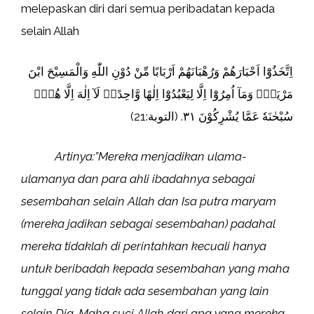
melepaskan diri dari semua peribadatan kepada
selain Allah
اِتَّخَذُوْٓا اَحْبَارَهُمْ وَرُهْبَانَهُمْ اَرْبَابًا مِّنْ دُوْنِ اللّٰهِ وَالْمَسِيْحَ ابْنَ
مَرْيَمَۚ وَمَآ اُمِرُوْٓا اِلَّا لِيَعْبُدُوْٓا اِلٰهًا وَّاحِدًاۚ لَآ اِلٰهَ اِلَّا هُوَۗ
سُبْحٰنَهٗ عَمَّا يُشْرِكُوْنَ ٣١. (التوبة:21)
Artinya:”Mereka menjadikan ulama-
ulamanya dan para ahli ibadahnya sebagai
sesembahan selain Allah dan Isa putra maryam
(mereka jadikan sebagai sesembahan) padahal
mereka tidaklah di perintahkan kecuali hanya
untuk beribadah kepada sesembahan yang maha
tunggal yang tidak ada sesembahan yang lain
selain Dia. Maha suci Allah dari apa yang mereka