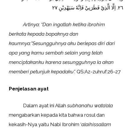
٢٦. اِلَّا الَّذِيْ فَطَرَنِيْ فَاِنَّهٗ سَيَهْدِيْنِ ٢٧
Artinya: “Dan ingatlah ketika ibrohim
berkata kepada bapaknya dan
kaumnya:”Sesungguhnya aku berlepas diri dari
apa yang kamu sembah selain yang telah
menciptakanku karena sesungguhnya Ia akan
memberi petunjuk kepadaku”.
QS:Az-zuhruf:26-27
Penjelasan ayat
Dalam ayat ini Allah
subhanahu wata’ala
mengabarkan kepada kita bahwa rosul dan
kekasih-Nya yaitu Nabi Ibrohim ‘
alaihissallam