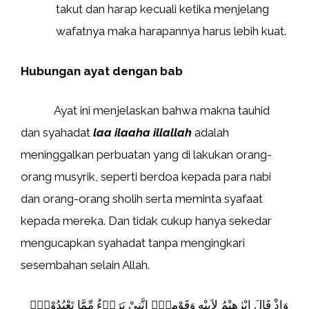
takut dan harap kecuali ketika menjelang
wafatnya maka harapannya harus lebih kuat.
Hubungan ayat dengan bab
Ayat ini menjelaskan bahwa makna tauhid
dan syahadat
laa ilaaha illallah
adalah
meninggalkan perbuatan yang di lakukan orang-
orang musyrik, seperti berdoa kepada para nabi
dan orang-orang sholih serta meminta syafaat
kepada mereka. Dan tidak cukup hanya sekedar
mengucapkan syahadat tanpa mengingkari
sesembahan selain Allah.
وَاِذْ قَالَ اِبْرٰهِيْمُ لِاَبِيْهِ وَقَوْمِهٖٓ اِنَّنِيْ بَرَاۤءٌ مِّمَّا تَعْبُدُوْنَۙ