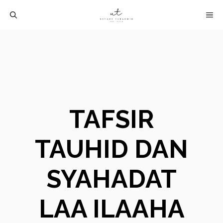
Langsung
M
ke
isi
TAFSIR
TAUHID DAN
SYAHADAT
LAA ILAAHA