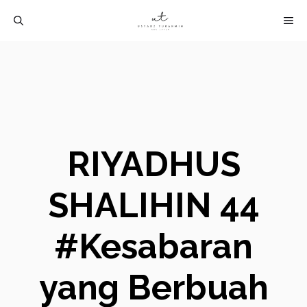
Langsung
M
ke
isi
RIYADHUS
SHALIHIN 44
#Kesabaran
yang Berbuah