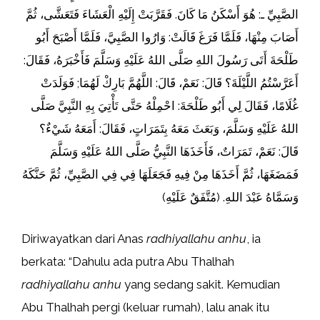
الصَّبِيِّ ـ: هُوَ أَسْكَنُ مَا كَانَ. فَقَرَّبَتْ إِلَيْهِ الْعَشَاءَ فَتَعَشَّى، ثُمَّ
أَصَابَ مِنْهَا، فَلَمَّا فَرَغَ قَالَتْ: وَارُوا الصَّبِيَّ، فَلَمَّا أَصْبَحَ أَبُو
طَلْحَةَ أَتَى رَسُولَ اللهِ صَلَّى اللهُ عَلَيْهِ وَسَلَّمَ فَأَخْبَرَهُ، فَقَالَ:
أَعَرَّسْتُمُ اللَّيْلَةَ؟ قَالَ: نَعَمْ، قَالَ: اللَّهُمَّ بَارِكْ لَهُمَا; فَوَلَدَتْ
غُلَامًا، فَقَالَ لِي أَبُو طَلْحَةَ: احْمِلْهُ حَتَّى تَأْتِيَ بِهِ النَّبِيَّ صَلَّى
اللهُ عَلَيْهِ وَسَلَّمَ، وَبَعَثَ مَعَهُ بِتَمَرَاتٍ، فَقَالَ: أَمَعَهُ شَيْءٌ؟
قَالَ: نَعَمْ، تَمَرَاتٌ، فَأَخَذَهَا النَّبِيُّ صَلَّى اللهُ عَلَيْهِ وَسَلَّمَ
فَمَضَغَهَا، ثُمَّ أَخَذَهَا مِنْ فِيهِ فَجَعَلَهَا فِي فِي الصَّبِيِّ، ثُمَّ حَنَّكَهُ
وَسَمَّاهُ عَبْدَ اللهِ. (مُتَّفَقٌ عَلَيْهِ)
Diriwayatkan dari Anas
radhiyallahu anhu
, ia
berkata: “Dahulu ada putra Abu Thalhah
radhiyallahu anhu
yang sedang sakit. Kemudian
Abu Thalhah pergi (keluar rumah), lalu anak itu