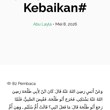
Kebaikan#
Abu Layla
•
Mei 8, 2026
82
Pembaca
وَعَنْ أَنَسٍ رَضِيَ اللهُ عَنْهُ قَالَ: كَانَ ابْنٌ لِأَبِي طَلْحَةَ رَضِيَ
اللهُ عَنْهُ يَشْتَكِي، فَخَرَجَ أَبُو طَلْحَةَ، فَقُبِضَ الصَّبِيُّ، فَلَمَّا
رَجَعَ أَبُو طَلْحَةَ قَالَ: مَا فَعَلَ ابْنِي؟ قَالَتْ أُمُّ سُلَيْمٍ ـ وَهِيَ أُمُّ