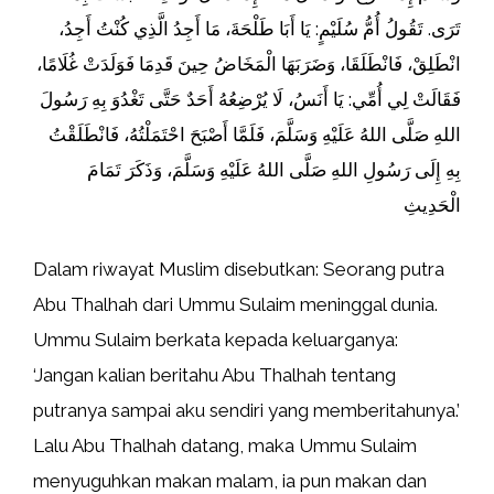
تَرَى. تَقُولُ أُمُّ سُلَيْمٍ: يَا أَبَا طَلْحَةَ، مَا أَجِدُ الَّذِي كُنْتُ أَجِدُ،
انْطَلِقْ، فَانْطَلَقَا، وَضَرَبَهَا الْمَخَاضُ حِينَ قَدِمَا فَوَلَدَتْ غُلَامًا،
فَقَالَتْ لِي أُمِّي: يَا أَنَسُ، لَا يُرْضِعُهُ أَحَدٌ حَتَّى تَغْدُوَ بِهِ رَسُولَ
اللهِ صَلَّى اللهُ عَلَيْهِ وَسَلَّمَ، فَلَمَّا أَصْبَحَ احْتَمَلْتُهُ، فَانْطَلَقْتُ
بِهِ إِلَى رَسُولِ اللهِ صَلَّى اللهُ عَلَيْهِ وَسَلَّمَ، وَذَكَرَ تَمَامَ
الْحَدِيثِ
Dalam riwayat Muslim disebutkan: Seorang putra
Abu Thalhah dari Ummu Sulaim meninggal dunia.
Ummu Sulaim berkata kepada keluarganya:
‘Jangan kalian beritahu Abu Thalhah tentang
putranya sampai aku sendiri yang memberitahunya.’
Lalu Abu Thalhah datang, maka Ummu Sulaim
menyuguhkan makan malam, ia pun makan dan