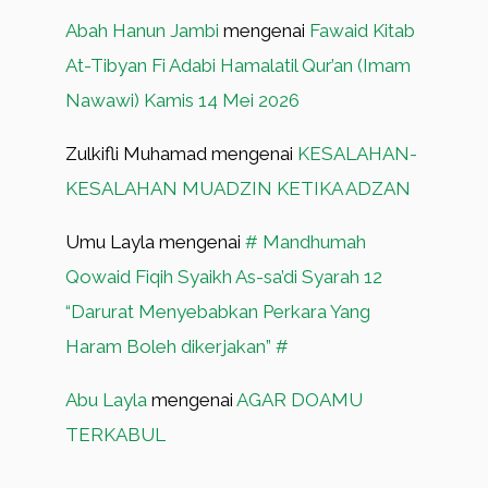
Abah Hanun Jambi
mengenai
Fawaid Kitab
At-Tibyan Fi Adabi Hamalatil Qur’an (Imam
Nawawi) Kamis 14 Mei 2026
Zulkifli Muhamad
mengenai
KESALAHAN-
KESALAHAN MUADZIN KETIKA ADZAN
Umu Layla
mengenai
# Mandhumah
Qowaid Fiqih Syaikh As-sa’di Syarah 12
“Darurat Menyebabkan Perkara Yang
Haram Boleh dikerjakan” #
Abu Layla
mengenai
AGAR DOAMU
TERKABUL