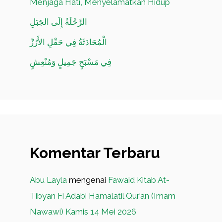
Menjaga Hati, Menyelamatkan Hidup
الرِّحْلَةُ إِلَى الجَبَلِ
الْمُحَادَثَةُ فِي حَقْلِ الأَرُزِّ
فِي مَسْبَحٍ جَمِيلٍ وَمُنْعِشٍ
Komentar Terbaru
Abu Layla
mengenai
Fawaid Kitab At-
Tibyan Fi Adabi Hamalatil Qur’an (Imam
Nawawi) Kamis 14 Mei 2026