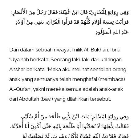
وَفِي رِوَايَةٍ لِلْبُخَارِيِّ: قَالَ ابْنُ عُيَيْنَةَ: فَقَالَ رَجُلٌ مِنَ الْأَنْصَارِ:
فَرَأَيْتُ تِسْعَةَ أَوْلَادٍ كُلُّهُمْ قَدْ قَرَأُوا الْقُرْآنَ، يَعْنِي مِنْ أَوْلَادِ
عَبْدِ اللهِ الْمَوْلُودِ
Dan dalam sebuah riwayat milik Al-Bukhari: Ibnu
‘Uyainah berkata: Seorang laki-laki dari kalangan
Anshar berkata: ‘Maka aku melihat sembilan orang
anak yang semuanya telah menghafal (membaca)
Al-Qur’an, yakni mereka semua adalah anak-anak
dari Abdullah (bayi) yang dilahirkan tersebut.
وَفِي رِوَايَةٍ لِمُسْلِمٍ: مَاتَ ابْنٌ لِأَبِي طَلْحَةَ مِنْ أُمِّ سُلَيْمٍ،
فَقَالَتْ لِأَهْلِهَا: لَا تُحَدِّثُوا أَبَا طَلْحَةَ بِابْنِهِ حَتَّى أَكُونَ أَنَا أُحَدِّثُهُ،
فَجَاءَ، فَقَرَّبَتْ إِلَيْهِ عَشَاءً فَأَكَلَ وَشَرِبَ، ثُمَّ تَصَنَّعَتْ لَهُ