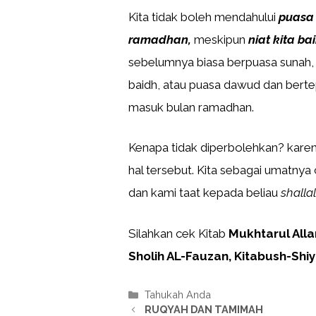
Kita tidak boleh mendahului
puasa 
ramadhan,
meskipun
niat kita b
sebelumnya biasa berpuasa sunah, 
baidh, atau puasa dawud dan berte
masuk bulan ramadhan.
Kenapa tidak diperbolehkan? kare
hal tersebut. Kita sebagai umatny
dan kami taat kepada beliau
shalla
Silahkan cek Kitab
Mukhtarul All
Sholih AL-Fauzan, Kitabush-Shiy
Kategori
Tahukah Anda
RUQYAH DAN TAMIMAH