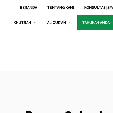
Langsung
BERANDA
TENTANG KAMI
KONSULTASI SYA
ke
isi
KHUTBAH
AL QUR’AN
TAHUKAH ANDA