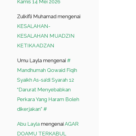
Kamis 14 Mei 2026
Zulkifli Muhamad
mengenai
KESALAHAN-
KESALAHAN MUADZIN
KETIKA ADZAN
Umu Layla
mengenai
#
Mandhumah Qowaid Fiqih
Syaikh As-sa’di Syarah 12
“Darurat Menyebabkan
Perkara Yang Haram Boleh
dikerjakan” #
Abu Layla
mengenai
AGAR
DOAMU TERKABUL