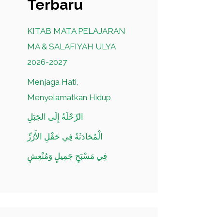
Terbaru
KITAB MATA PELAJARAN
MA & SALAFIYAH ULYA
2026-2027
Menjaga Hati,
Menyelamatkan Hidup
الرِّحْلَةُ إِلَى الجَبَلِ
الْمُحَادَثَةُ فِي حَقْلِ الأَرُزِّ
فِي مَسْبَحٍ جَمِيلٍ وَمُنْعِشٍ