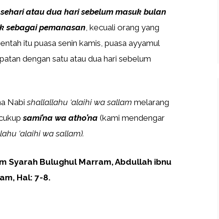
sehari atau dua hari sebelum masuk bulan
aik sebagai pemanasan
, kecuali orang yang
entah itu puasa senin kamis, puasa ayyamul
patan dengan satu atau dua hari sebelum
na Nabi
shallallahu ‘alaihi wa sallam
melarang
a cukup
sami’na wa atho’na
(kami mendengar
llahu ‘alaihi wa sallam).
am Syarah Bulughul Marram, Abdullah ibnu
am, Hal: 7-8.