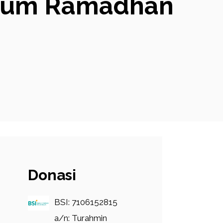
belum Ramadhan
Donasi
BSI: 7106152815
a/n: Turahmin