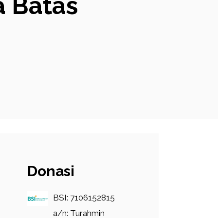
a Batas
Donasi
BSI: 7106152815
a/n: Turahmin