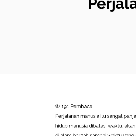
Perjal
191
Pembaca
Perjalanan manusia itu sangat panj
hidup manusia dibatasi waktu, akan
di alam barzah sampai waktu yang 