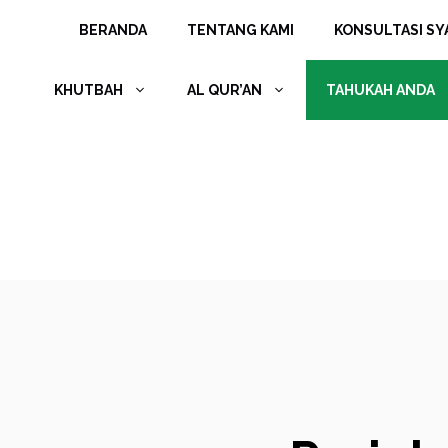
Langsung
BERANDA
TENTANG KAMI
KONSULTASI SYA
ke
isi
KHUTBAH
AL QUR’AN
TAHUKAH ANDA