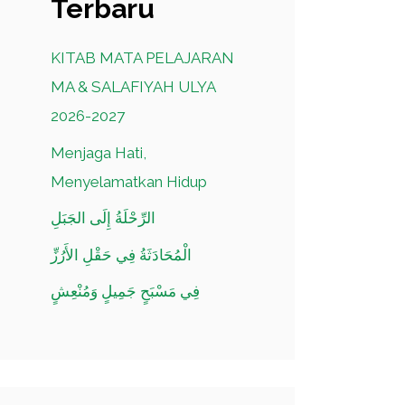
Terbaru
KITAB MATA PELAJARAN
MA & SALAFIYAH ULYA
2026-2027
Menjaga Hati,
Menyelamatkan Hidup
الرِّحْلَةُ إِلَى الجَبَلِ
الْمُحَادَثَةُ فِي حَقْلِ الأَرُزِّ
فِي مَسْبَحٍ جَمِيلٍ وَمُنْعِشٍ