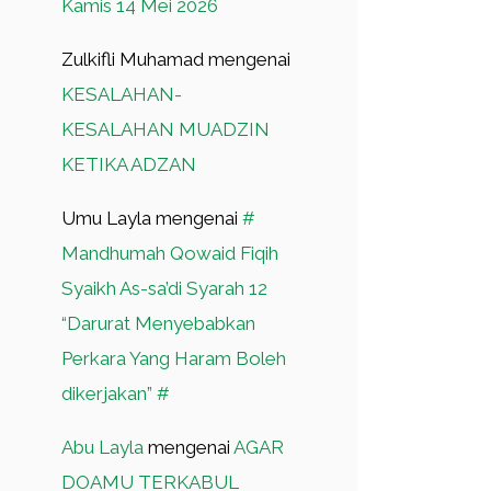
Kamis 14 Mei 2026
Zulkifli Muhamad
mengenai
KESALAHAN-
KESALAHAN MUADZIN
KETIKA ADZAN
Umu Layla
mengenai
#
Mandhumah Qowaid Fiqih
Syaikh As-sa’di Syarah 12
“Darurat Menyebabkan
Perkara Yang Haram Boleh
dikerjakan” #
Abu Layla
mengenai
AGAR
DOAMU TERKABUL