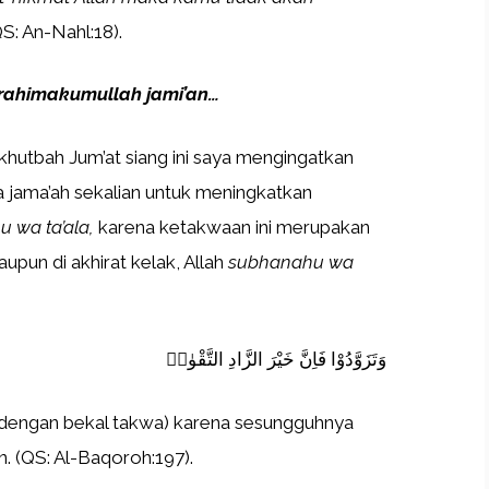
S: An-Nahl:18).
 rahimakumullah jami’an…
 khutbah Jum’at siang ini saya mengingatkan
a jama’ah sekalian untuk meningkatkan
 wa ta’ala,
karena ketakwaan ini merupakan
maupun di akhirat kelak, Allah
subhanahu wa
وَتَزَوَّدُوْا فَاِنَّ خَيْرَ الزَّادِ التَّقْوٰىۖ
 (dengan bekal takwa) karena sesungguhnya
. (QS: Al-Baqoroh:197).