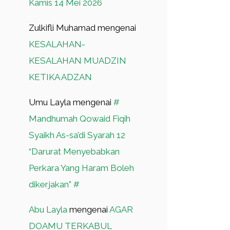
Kamis 14 Mei 2026
Zulkifli Muhamad
mengenai
KESALAHAN-
KESALAHAN MUADZIN
KETIKA ADZAN
Umu Layla
mengenai
#
Mandhumah Qowaid Fiqih
Syaikh As-sa’di Syarah 12
“Darurat Menyebabkan
Perkara Yang Haram Boleh
dikerjakan” #
Abu Layla
mengenai
AGAR
DOAMU TERKABUL