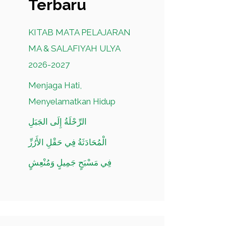
Terbaru
KITAB MATA PELAJARAN
MA & SALAFIYAH ULYA
2026-2027
Menjaga Hati,
Menyelamatkan Hidup
الرِّحْلَةُ إِلَى الجَبَلِ
الْمُحَادَثَةُ فِي حَقْلِ الأَرُزِّ
فِي مَسْبَحٍ جَمِيلٍ وَمُنْعِشٍ