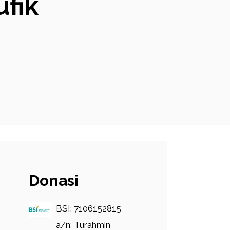
fik
Donasi
BSI: 7106152815
a/n: Turahmin