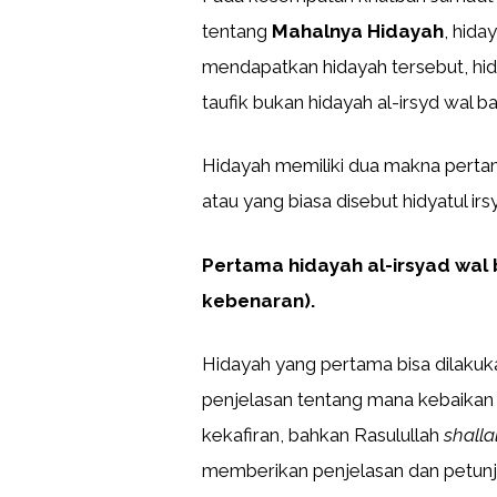
tentang
Mahalnya Hidayah
, hida
mendapatkan hidayah tersebut, hida
taufik bukan hidayah al-irsyd wal b
Hidayah memiliki dua makna perta
atau yang biasa disebut hidyatul ir
Pertama hidayah al-irsyad wal
kebenaran).
Hidayah yang pertama bisa dilak
penjelasan tentang mana kebaika
kekafiran, bahkan Rasulullah
shalla
memberikan penjelasan dan petun