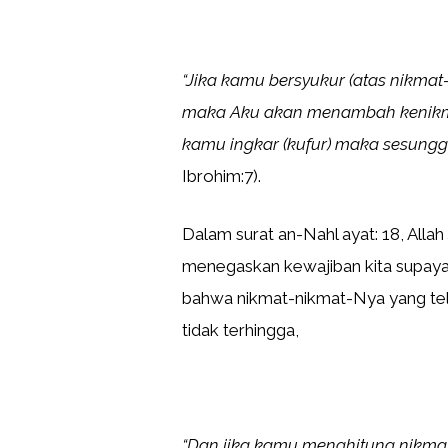
“Jika kamu bersyukur (atas nikma
maka Aku akan menambah kenikmat
kamu ingkar (kufur) maka sesungg
Ibrohim:7).
Dalam surat an-Nahl ayat: 18, Allah
menegaskan kewajiban kita supay
bahwa nikmat-nikmat-Nya yang tela
tidak terhingga,
“Dan jika kamu menghitung nikma