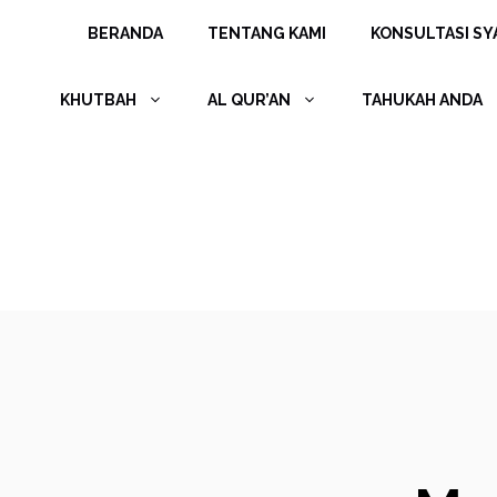
Langsung
BERANDA
TENTANG KAMI
KONSULTASI SYA
ke
isi
KHUTBAH
AL QUR’AN
TAHUKAH ANDA