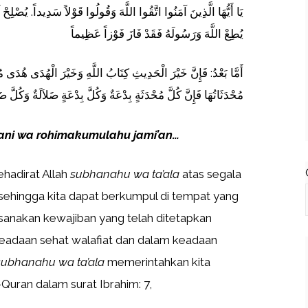
يَا أَيُّهَا الَّذِينَ آمَنُوا اتَّقُوا اللَّهَ وَقُولُوا قَوْلاً سَدِيداً. يُصْلِحْ
يُطِعْ اللَّهَ وَرَسُولَهُ فَقَدْ فَازَ فَوْزاً عَظِيماً
أَمَّا بَعْدُ: فَإِنَّ خَيْرَ الْحَدِيثِ كِتَابُ اللَّهِ وَخَيْرَ الْهُدَى
مُحْدَثَاتُهَا فَإِنَّ كُلَّ مُحْدَثَةٍ بِدْعَةٌ وَكُلَّ بِدْعَةٍ ضَلاَلَةٌ وَكُلَّ ضَل
mani wa rohimakumulahu jami’an…
ehadirat Allah
subhanahu wa ta’ala
atas segala
sehingga kita dapat berkumpul di tempat yang
ksanakan kewajiban yang telah ditetapkan
eadaan sehat walafiat dan dalam keadaan
subhanahu wa ta’ala
memerintahkan kita
Quran dalam surat Ibrahim: 7,