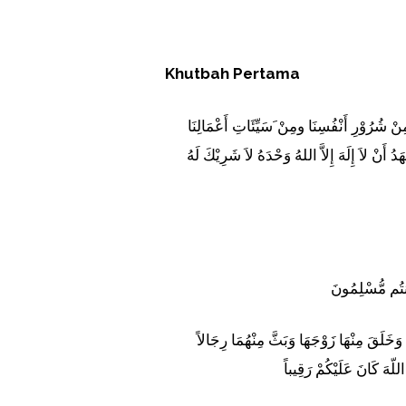
Khutbah Pertama
 مِنْ شُرُوْرِ أَنْفُسِنَا ومِنْ َسَيِّئَاتِ أَعْمَالِنَا
 أَنْ لاَ إِلَهَ إِلاَّ اللهُ وَحْدَهُ لاَ شَرِيْكَ لَهُ
َأَنتُم مُّسْلِمُونَ
وَخَلَقَ مِنْهَا زَوْجَهَا وَبَثَّ مِنْهُمَا رِجَالاً
للّهَ كَانَ عَلَيْكُمْ رَقِيباً