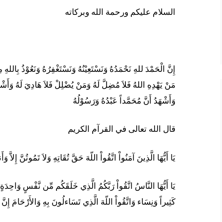
السلام عليكم ورحمة الله وبركاته
إِنَّ الْحَمْدَ للهِ نَحْمَدُهُ وَنَسْتَعِيْنُهُ وَنَسْتَغْفِرُهُ وَنَعُوْذُ بِاللهِ
مَنْ يَهْدِهِ اللهُ فَلاَ مُضِلَّ لَهُ وَمَنْ يُضْلِلْ فَلاَ هَادِيَ لَهُ وَأَشْهَدُ
وَأَشْهَدُ أَنَّ مُحَمَّداً عَبْدُهُ وَرَسُوْلُهُ
قال الله تعالى في القرآم الكريم
يَا أَيُّهَا الَّذِينَ آمَنُواْ اتَّقُواْ اللّهَ حَقَّ تُقَاتِهِ وَلاَ تَمُوتُنَّ إِلاَّ و
يَا أَيُّهَا النَّاسُ اتَّقُواْ رَبَّكُمُ الَّذِي خَلَقَكُم مِّن نَّفْسٍ وَاحِدَةٍ 
كَثِيراً وَنِسَاء وَاتَّقُواْ اللّهَ الَّذِي تَسَاءلُونَ بِهِ وَالأَرْحَامَ إِنَّ ا