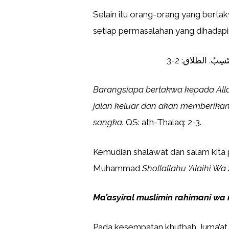
Selain itu orang-orang yang bertak
setiap permasalahan yang dihadapi
حْتَسِبُ. الطلاق: 2-3
Barangsiapa bertakwa kepada Al
jalan keluar dan akan memberikan 
sangka.
QS: ath-Thalaq: 2-3.
Kemudian shalawat dan salam kita 
Muhammad
Shollallahu ‘Alaihi Wa
Ma’asyiral muslimin rahimani w
Pada kesempatan khutbah Juma’at