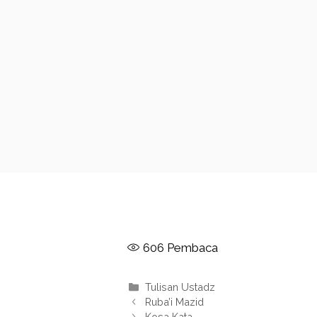
606
Pembaca
Kategori
Tulisan Ustadz
Ruba’i Mazid
Kosa Kata