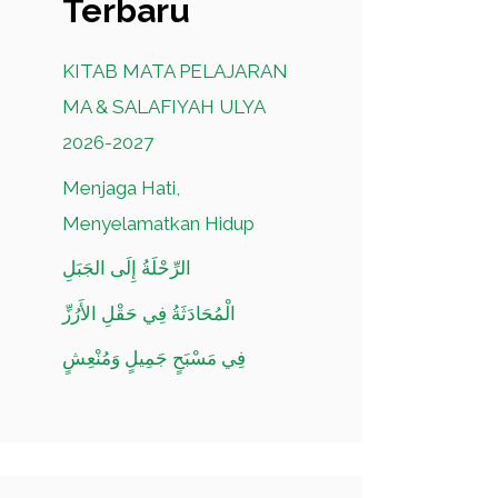
Terbaru
KITAB MATA PELAJARAN
MA & SALAFIYAH ULYA
2026-2027
Menjaga Hati,
Menyelamatkan Hidup
الرِّحْلَةُ إِلَى الجَبَلِ
الْمُحَادَثَةُ فِي حَقْلِ الأَرُزِّ
فِي مَسْبَحٍ جَمِيلٍ وَمُنْعِشٍ