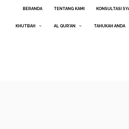
Langsung
BERANDA
TENTANG KAMI
KONSULTASI SYA
ke
isi
KHUTBAH
AL QUR’AN
TAHUKAH ANDA