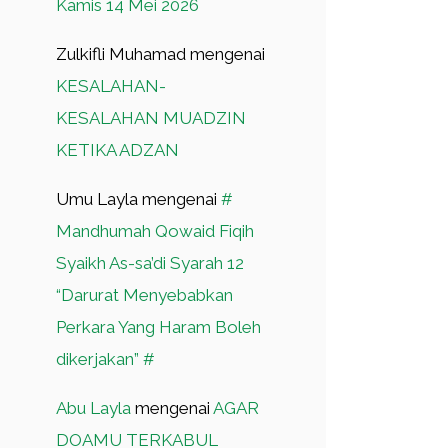
Kamis 14 Mei 2026
Zulkifli Muhamad
mengenai
KESALAHAN-
KESALAHAN MUADZIN
KETIKA ADZAN
Umu Layla
mengenai
#
Mandhumah Qowaid Fiqih
Syaikh As-sa’di Syarah 12
“Darurat Menyebabkan
Perkara Yang Haram Boleh
dikerjakan” #
Abu Layla
mengenai
AGAR
DOAMU TERKABUL