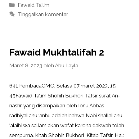
Kategori
Fawaid Ta'lim
Tinggalkan komentar
Fawaid Mukhtalifah 2
Maret 8, 2023
oleh
Abu Layla
641 PembacaCMC, Selasa 07 maret 2023, 15.
45Fawaid Ta’lim Shohih Bukhori Tafsir surat An-
nashr yang disampaikan oleh Ibnu Abbas
radhiyallahu ‘anhu adalah bahwa Nabi shallallahu
‘alaihi wa sallam akan wafat karena dakwah telah
sempurna. Kitab Shohih Bukhori, Kitab Tafsir, Hal: