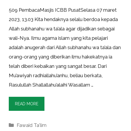
509 PembacaMasjis ICBB PusatSelasa 07 maret
2023, 13.03 Kita hendaknya selalu berdoa kepada
Allah subhanahu wa ta’ala agar dijadikan sebagai
wali-Nya. Ilmu agama islam yang kita pelajari
adalah anugerah dari Allah subhanahu wa ta’ala dan
orang-orang yang diberikan ilmu hakekatnya ia
telah diberi kebaikan yang sangat besar. Dari
Mu’awiyah radhiallahu’anhu, beliau berkata,
Rasulullah Shallallahu’alaihi Wasallam …
READ MORE
Kategori
Fawaid Ta'lim