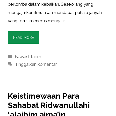
berlomba dalam kebaikan. Seseorang yang
mengajarkan ilmu akan mendapat pahala jariyah
yang terus menerus mengalir …
READ MORE
Kategori
Fawaid Ta'lim
Tinggalkan komentar
Keistimewaan Para
Sahabat Ridwanullahi
‘alaihim ajma’in