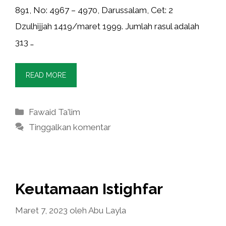
891, No: 4967 – 4970, Darussalam, Cet: 2
Dzulhijjah 1419/maret 1999. Jumlah rasul adalah
313 …
READ MORE
Kategori
Fawaid Ta'lim
Tinggalkan komentar
Keutamaan Istighfar
Maret 7, 2023
oleh
Abu Layla