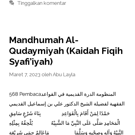
Tinggalkan komentar
Mandhumah Al-
Qudaymiyah (Kaidah Fiqih
Syafi’iyah)
Maret 7, 2023
oleh
Abu Layla
568 Pembacaالمنظومة الدرة القديمية في القواعد
الفقهية لفضيلة الشيخ الدكتور علي بن إسماعيل القديمي
حَمْدًا لِمَنْ أَقَامَ بِالْقَوَاعِدِ بِنَاءَ شَرْعٍ سَامِقِ
الْمَحَامِدِ صَلَّى عَلَى النَّبِيِّ مَا الشَّبِيْهُ يُلْحِقُهُ بِمِثْلِهِ
النَّبِيْهُ وَآلِهِ وِصِحْبِهِ وَسَلَّمَا مَاعَالِمٌ حِمَى شَرِيْعَةِ