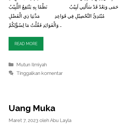
حَمَى وَبَعْدُ قَدْ سَأَلَنِي لَبِيْبُ نَظْمًا بِهِ يَنْتَفِعُ اللَّبِيْبُ
مُبْتَدِئُ التَّحْصِيْلِ فِي قَوَاعِدِ مَذْبَنِا ذِي الْفَضْلِ
وَالْفَوَائِدِ فَقُلْتُ مَا لِسُؤْلِكُمْ …
READ MORE
Kategori
Mutun Ilmiyah
Tinggalkan komentar
Uang Muka
Maret 7, 2023
oleh
Abu Layla