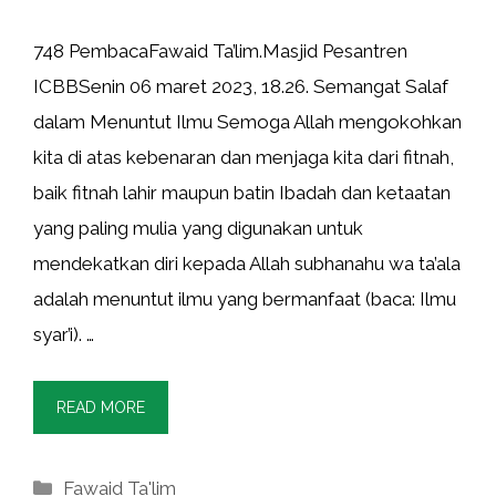
748 PembacaFawaid Ta’lim.Masjid Pesantren
ICBBSenin 06 maret 2023, 18.26. Semangat Salaf
dalam Menuntut Ilmu Semoga Allah mengokohkan
kita di atas kebenaran dan menjaga kita dari fitnah,
baik fitnah lahir maupun batin Ibadah dan ketaatan
yang paling mulia yang digunakan untuk
mendekatkan diri kepada Allah subhanahu wa ta’ala
adalah menuntut ilmu yang bermanfaat (baca: Ilmu
syar’i). …
READ MORE
Kategori
Fawaid Ta'lim