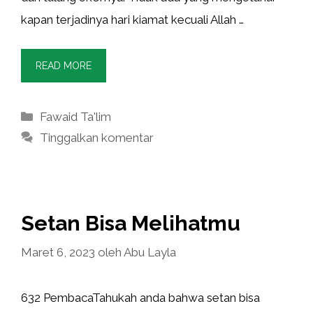
kapan terjadinya hari kiamat kecuali Allah …
READ MORE
Kategori
Fawaid Ta'lim
Tinggalkan komentar
Setan Bisa Melihatmu
Maret 6, 2023
oleh
Abu Layla
632 PembacaTahukah anda bahwa setan bisa