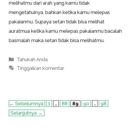
melihatmu dari arah yang kamu tidak
mengetahuinya, bahkan ketika kamu melepas
pakaianmu. Supaya setan tidak bisa melihat
auratmua ketika kamu melepas pakaianmu bacalah
basmalah maka setan tidak bisa melihatmu.
Kategori
Tahukah Anda
Tinggalkan komentar
Halaman
Halaman
Halaman
Halaman
Halaman
←
Sebelumnya
1
…
88
89
90
…
98
Selanjutnya
→