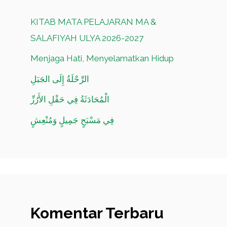
KITAB MATA PELAJARAN MA &
SALAFIYAH ULYA 2026-2027
Menjaga Hati, Menyelamatkan Hidup
الرِّحْلَةُ إِلَى الجَبَلِ
الْمُحَادَثَةُ فِي حَقْلِ الأَرُزِّ
فِي مَسْبَحٍ جَمِيلٍ وَمُنْعِشٍ
Komentar Terbaru