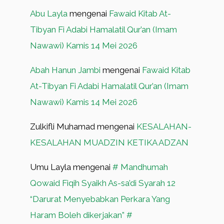
Abu Layla
mengenai
Fawaid Kitab At-
Tibyan Fi Adabi Hamalatil Qur’an (Imam
Nawawi) Kamis 14 Mei 2026
Abah Hanun Jambi
mengenai
Fawaid Kitab
At-Tibyan Fi Adabi Hamalatil Qur’an (Imam
Nawawi) Kamis 14 Mei 2026
Zulkifli Muhamad
mengenai
KESALAHAN-
KESALAHAN MUADZIN KETIKA ADZAN
Umu Layla
mengenai
# Mandhumah
Qowaid Fiqih Syaikh As-sa’di Syarah 12
“Darurat Menyebabkan Perkara Yang
Haram Boleh dikerjakan” #