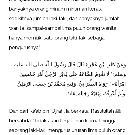
banyaknya orang minum minuman keras,
sedikitnya jumlah laki-laki, dan banyaknya jumlah
wanita, sampai-sampai lima puluh orang wanita
hanya memiliki satu orang laki-laki sebagai
pengurusnya.”
وَعَنْ كَعْبِ بْنِ عُجْرَةَ قَالَ: قَالَ رَسُولُ اللَّهِ صلى الله عليه
وسلم: ” ‌لَا ‌تَقُومُ ‌السَّاعَةُ ‌حَتَّى ‌يُدَبِّرَ ‌الرَّجُلُ ‌أَمْرَ ‌خَمْسِينَ
‌امْرَأَةً» “. رَوَاهُ الطَّبَرَانِيُّ، وَفِيهِ مُحَمَّدُ بْنُ عِيسَى الرَّمْلِيُّ
وَلَمْ أَعْرِفْهُ، وَبَقِيَّةُ رِجَالِهِ ثِقَاتٌ.
Dan dari Ka’ab bin ‘Ujrah, ia berkata: Rasulullah ﷺ
bersabda: ‘Tidak akan terjadi hari kiamat hingga
seorang laki-laki mengurus urusan lima puluh orang