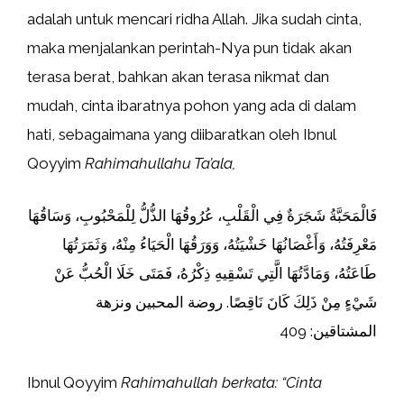
adalah untuk mencari ridha Allah. Jika sudah cinta,
maka menjalankan perintah-Nya pun tidak akan
terasa berat, bahkan akan terasa nikmat dan
mudah, cinta ibaratnya pohon yang ada di dalam
hati, sebagaimana yang diibaratkan oleh Ibnul
Qoyyim
Rahimahullahu Ta’ala,
فَالْمَحَبَّةُ شَجَرَةٌ فِي الْقَلْبِ، عُرُوقُهَا الذُّلُّ لِلْمَحْبُوبِ، وَسَاقُهَا
مَعْرِفَتُهُ، وَأَغْصَانُهَا خَشْيَتُهُ، وَوَرَقُهَا الْحَيَاءُ مِنْهُ، وَثَمَرَتُهَا
طَاعَتُهُ، وَمَادَّتُهَا الَّتِي تَسْقِيهِ ذِكْرُهُ، فَمَتَى خَلَا الْحُبُّ عَنْ
شَيْءٍ مِنْ ذَلِكَ كَانَ نَاقِصًا. روضة المحبين ونزهة
المشتاقين: 409
Ibnul Qoyyim
Rahimahullah berkata: “Cinta