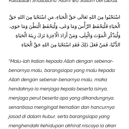
Rasulullah
Shallallahu ‘Alaihi wa Sallam
bersabda:
اسْتَحْيُوا مِنَ اللهِ تَعَالَى حَقَّ الْحَيَاءِ، مَنِ اسْتَحْيَا مِنَ اللهِ حَقَّ
الْحَيَاءِ فَلْيَحْفَظِ الرَّأْسَ وَمَا وَعَى، وَلْيَحْفَظِ الْبَطْنَ وَمَا حَوَى،
وَلْيَذْكُرِ الْمَوْتَ وَالْبِلَى، وَمَنْ أَرَادَ الْآخِرَةَ تَرَكَ زِينَةَ الْحَيَاةِ
الدُّنْيَا، فَمَنْ فَعَلَ ذَلِكَ فَقَدِ اسْتَحْيَا مِنَ اللهِ حَقَّ الْحَيَاءِ
“
Malu-lah kalian kepada Allah dengan sebenar-
benarnya malu, barangsiapa yang malu kepada
Allah dengan sebenar-benarnya malu, maka
hendaknya ia menjaga kepala beserta isinya,
menjaga perut beserta apa yang dikandungnya,
senantiasa mengingat kematian dan hancurnya
jasad di dalam kubur, serta barangsiapa yang
menghendaki kehidupan akhirat niscaya ia akan