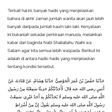
Terkait hal ini, banyak hadis yang menjelaskan
bahwa di akhir zaman jumlah wanita akan jauh lebih
banyak daripada jumlah kaum laki-laki. Kenyataan
ini bukanlah sekadar perkiraan manusia, melainkan
kabar dari baginda Nabi Shallallahu ‘Alaihi wa
Sallam agar kita semua lebih waspada. Berikut ini
adalah di antara hadis-hadis yang menjelaskan
tentang kondisi tersebut.
حَدَّثَنَا حَفْصُ بْنُ عُمَرَ الْحَوْضِيُّ: حَدَّثَنَا هِشَامٌ، عَنْ قَتَادَةَ، عَنْ
أَنَسٍ رضي الله عنه قَالَ: لَأُحَدِّثَنَّكُمْ حَدِيثًا سَمِعْتُهُ مِنْ رَسُولِ
اللَّهِ صلى الله عليه وسلم لَا يُحَدِّثُكُمْ بِهِ أَحَدٌ غَيْرِي: سَمِعْتُ
رَسُولَ اللَّهِ صلى الله عليه وسلم يَقُولُ: ‌إِنَّ ‌مِنْ ‌أَشْرَاطِ