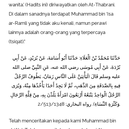
wanita.’ (Hadits ini) diriwayatkan oleh At-Thabrani.
Di dalam sanadnya terdapat Muhammad bin ‘Isa
ar-Ramli yang tidak aku kenali, namun perawi
lainnya adalah orang-orang yang terpercaya
(tsiqat).”
حَدَّثَنَا مُحَمَّدُ بْنُ الْعَلَاءِ: حَدَّثَنَا أَبُو أُسَامَةَ، عَنْ بُرَيْدٍ، عَنْ أَبِي
بُرْدَةَ، عَنْ أَبِي مُوسَى رضي الله عنه، عَنِ النَّبِيِّ صلى الله
عليه وسلم قَالَ (‌لَيَأْتِيَنَّ ‌عَلَى ‌النَّاسِ ‌زَمَانٌ، ‌يَطُوفُ ‌الرَّجُلُ
‌فِيهِ ‌بِالصَّدَقَةِ ‌مِنَ ‌الذَّهَبِ، ‌ثُمَّ ‌لَا ‌يَجِدُ ‌أَحَدًا ‌يَأْخُذُهَا ‌مِنْهُ، ‌وَيُرَى
‌الرَّجُلُ ‌الْوَاحِدُ ‌يَتْبَعُهُ ‌أَرْبَعُونَ ‌امْرَأَةً ‌يَلُذْنَ ‌بِهِ، ‌مِنْ ‌قِلَّةِ ‌الرِّجَالِ
‌وَكَثْرَةِ ‌النِّسَاءِ). رواه البخاري: 2/513/1348.
Telah menceritakan kepada kami Muhammad bin