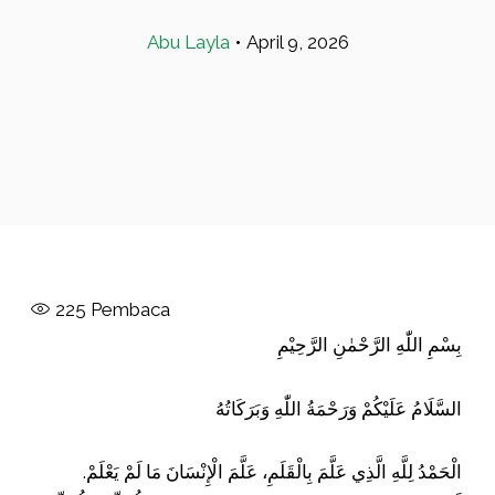
Abu Layla
•
April 9, 2026
225
Pembaca
بِسْمِ اللّٰهِ الرَّحْمٰنِ الرَّحِيْمِ
السَّلَامُ عَلَيْكُمْ وَرَحْمَةُ اللّٰهِ وَبَرَكَاتُهُ
الْحَمْدُ لِلَّهِ الَّذِي عَلَّمَ بِالْقَلَمِ، عَلَّمَ الْإِنْسَانَ مَا لَمْ يَعْلَمْ.