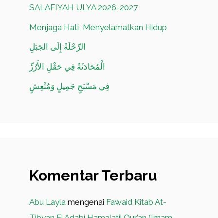
SALAFIYAH ULYA 2026-2027
Menjaga Hati, Menyelamatkan Hidup
الرِّحْلَةُ إِلَى الجَبَلِ
الْمُحَادَثَةُ فِي حَقْلِ الأَرُزِّ
فِي مَسْبَحٍ جَمِيلٍ وَمُنْعِشٍ
Komentar Terbaru
Abu Layla
mengenai
Fawaid Kitab At-
Tibyan Fi Adabi Hamalatil Qur’an (Imam