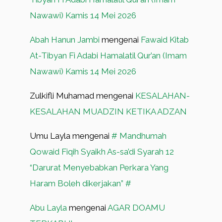
Nawawi) Kamis 14 Mei 2026
Abah Hanun Jambi
mengenai
Fawaid Kitab
At-Tibyan Fi Adabi Hamalatil Qur’an (Imam
Nawawi) Kamis 14 Mei 2026
Zulkifli Muhamad
mengenai
KESALAHAN-
KESALAHAN MUADZIN KETIKA ADZAN
Umu Layla
mengenai
# Mandhumah
Qowaid Fiqih Syaikh As-sa’di Syarah 12
“Darurat Menyebabkan Perkara Yang
Haram Boleh dikerjakan” #
Abu Layla
mengenai
AGAR DOAMU