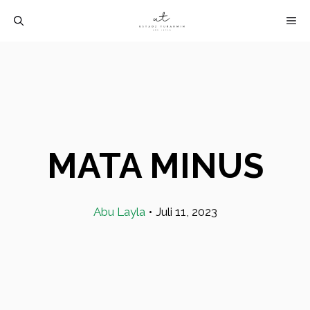
Langsung
M
ke
isi
MATA MINUS
Abu Layla
•
Juli 11, 2023