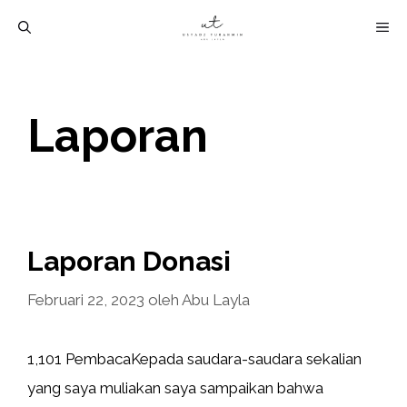
Langsung
M
ke
isi
Laporan
Laporan Donasi
Februari 22, 2023
oleh
Abu Layla
1,101 PembacaKepada saudara-saudara sekalian
yang saya muliakan saya sampaikan bahwa