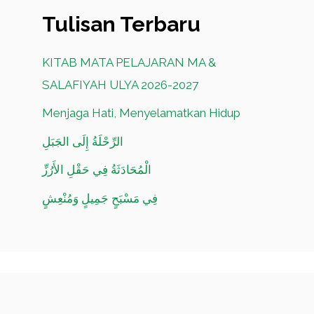
Tulisan Terbaru
KITAB MATA PELAJARAN MA &
SALAFIYAH ULYA 2026-2027
Menjaga Hati, Menyelamatkan Hidup
الرِّحْلَةُ إِلَى الجَبَلِ
الْمُحَادَثَةُ فِي حَقْلِ الأَرُزِّ
فِي مَسْبَحٍ جَمِيلٍ وَمُنْعِشٍ