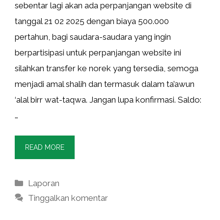
sebentar lagi akan ada perpanjangan website di
tanggal 21 02 2025 dengan biaya 500.000
pertahun, bagi saudara-saudara yang ingin
berpartisipasi untuk perpanjangan website ini
silahkan transfer ke norek yang tersedia, semoga
menjadi amal shalih dan termasuk dalam ta’awun
‘alal birr wat-taqwa. Jangan lupa konfirmasi. Saldo:
…
READ MORE
Kategori
Laporan
Tinggalkan komentar