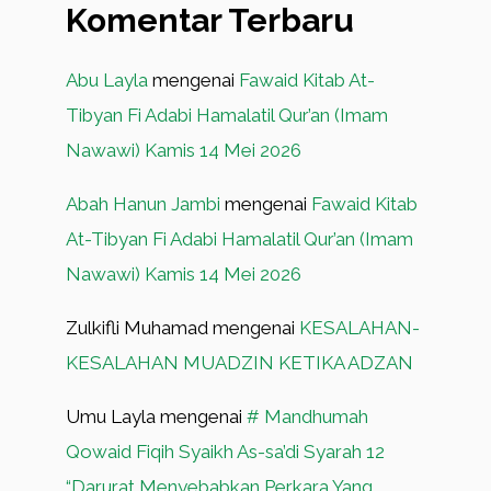
Komentar Terbaru
Abu Layla
mengenai
Fawaid Kitab At-
Tibyan Fi Adabi Hamalatil Qur’an (Imam
Nawawi) Kamis 14 Mei 2026
Abah Hanun Jambi
mengenai
Fawaid Kitab
At-Tibyan Fi Adabi Hamalatil Qur’an (Imam
Nawawi) Kamis 14 Mei 2026
Zulkifli Muhamad
mengenai
KESALAHAN-
KESALAHAN MUADZIN KETIKA ADZAN
Umu Layla
mengenai
# Mandhumah
Qowaid Fiqih Syaikh As-sa’di Syarah 12
“Darurat Menyebabkan Perkara Yang