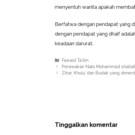
menyentuh wanita apakah membata
Berfatwa dengan pendapat yang dh
dengan pendapat yang dhaif adalah
keadaan darurat.
Kategori
Fawaid Ta'lim
Perawakan Nabi Muhammad shallalla
Zihar, Khulu’ dan Budak yang dime
Tinggalkan komentar