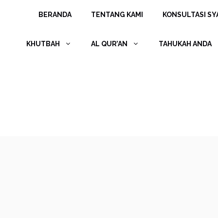
Langsung
BERANDA
TENTANG KAMI
KONSULTASI SYA
ke
isi
KHUTBAH
AL QUR’AN
TAHUKAH ANDA