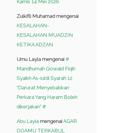
Kamis 14 Mei 2026
Zulkifli Muhamad
mengenai
KESALAHAN-
KESALAHAN MUADZIN
KETIKA ADZAN
Umu Layla
mengenai
#
Mandhumah Qowaid Fiqih
Syaikh As-sa’di Syarah 12
“Darurat Menyebabkan
Perkara Yang Haram Boleh
dikerjakan” #
Abu Layla
mengenai
AGAR
DOAMU TERKABUL