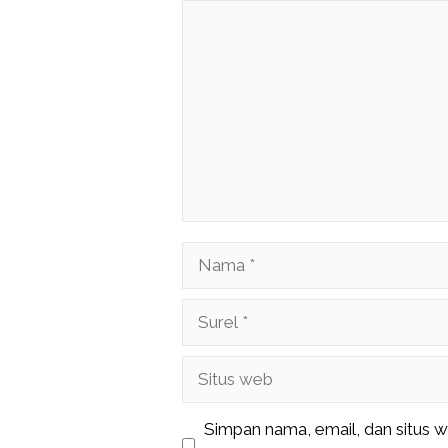
Komentar
Nama
Surel
Situs
web
Simpan nama, email, dan situs 