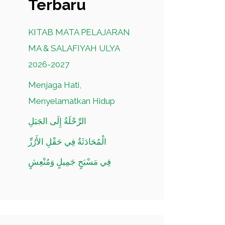
Terbaru
KITAB MATA PELAJARAN
MA & SALAFIYAH ULYA
2026-2027
Menjaga Hati,
Menyelamatkan Hidup
الرِّحْلَةُ إِلَى الجَبَلِ
الْمُحَادَثَةُ فِي حَقْلِ الأَرُزِّ
فِي مَسْبَحٍ جَمِيلٍ وَمُنْعِشٍ