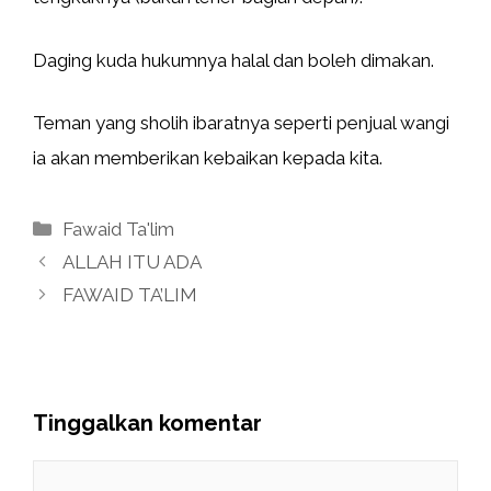
Daging kuda hukumnya halal dan boleh dimakan.
Teman yang sholih ibaratnya seperti penjual wangi
ia akan memberikan kebaikan kepada kita.
Kategori
Fawaid Ta'lim
ALLAH ITU ADA
FAWAID TA’LIM
Tinggalkan komentar
Komentar