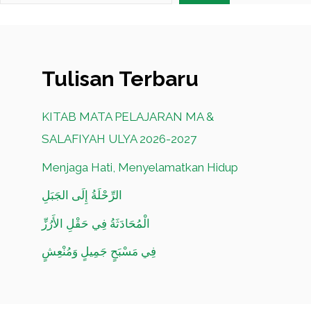
Tulisan Terbaru
KITAB MATA PELAJARAN MA &
SALAFIYAH ULYA 2026-2027
Menjaga Hati, Menyelamatkan Hidup
الرِّحْلَةُ إِلَى الجَبَلِ
الْمُحَادَثَةُ فِي حَقْلِ الأَرُزِّ
فِي مَسْبَحٍ جَمِيلٍ وَمُنْعِشٍ