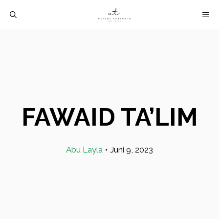
Langsung
M
ke
isi
FAWAID TA’LIM
Abu Layla
•
Juni 9, 2023