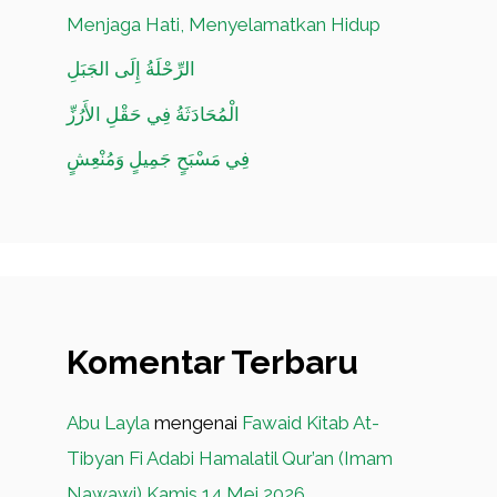
Menjaga Hati, Menyelamatkan Hidup
الرِّحْلَةُ إِلَى الجَبَلِ
الْمُحَادَثَةُ فِي حَقْلِ الأَرُزِّ
فِي مَسْبَحٍ جَمِيلٍ وَمُنْعِشٍ
Komentar Terbaru
Abu Layla
mengenai
Fawaid Kitab At-
Tibyan Fi Adabi Hamalatil Qur’an (Imam
Nawawi) Kamis 14 Mei 2026