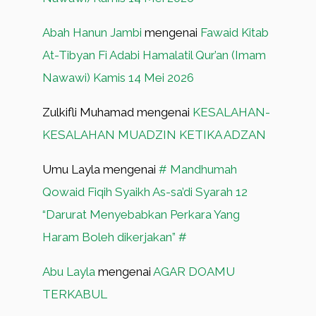
Abah Hanun Jambi
mengenai
Fawaid Kitab
At-Tibyan Fi Adabi Hamalatil Qur’an (Imam
Nawawi) Kamis 14 Mei 2026
Zulkifli Muhamad
mengenai
KESALAHAN-
KESALAHAN MUADZIN KETIKA ADZAN
Umu Layla
mengenai
# Mandhumah
Qowaid Fiqih Syaikh As-sa’di Syarah 12
“Darurat Menyebabkan Perkara Yang
Haram Boleh dikerjakan” #
Abu Layla
mengenai
AGAR DOAMU
TERKABUL