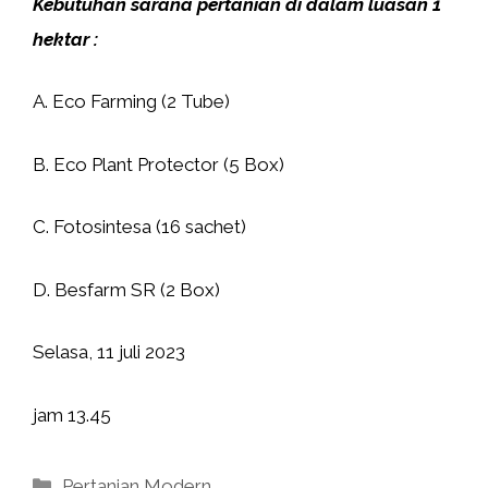
Kebutuhan sarana pertanian di dalam luasan 1
hektar :
A. Eco Farming (2 Tube)
B. Eco Plant Protector (5 Box)
C. Fotosintesa (16 sachet)
D. Besfarm SR (2 Box)
Selasa, 11 juli 2023
jam 13.45
Kategori
Pertanian Modern