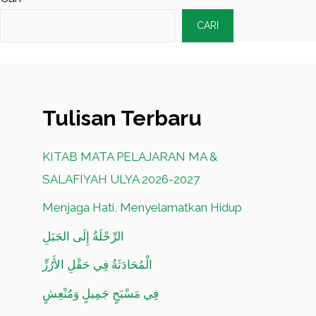
CARI
Tulisan Terbaru
KITAB MATA PELAJARAN MA &
SALAFIYAH ULYA 2026-2027
Menjaga Hati, Menyelamatkan Hidup
الرِّحْلَةُ إِلَى الجَبَلِ
الْمُحَادَثَةُ فِي حَقْلِ الأَرُزِّ
فِي مَسْبَحٍ جَمِيلٍ وَمُنْعِشٍ