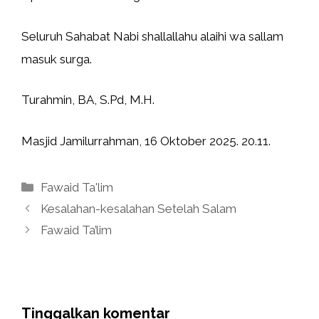
Seluruh Sahabat Nabi shallallahu alaihi wa sallam
masuk surga.
Turahmin, BA, S.Pd, M.H.
Masjid Jamilurrahman, 16 Oktober 2025. 20.11.
Kategori
Fawaid Ta'lim
Kesalahan-kesalahan Setelah Salam
Fawaid Ta’lim
Tinggalkan komentar