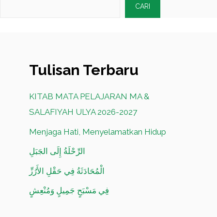
CARI
Tulisan Terbaru
KITAB MATA PELAJARAN MA &
SALAFIYAH ULYA 2026-2027
Menjaga Hati, Menyelamatkan Hidup
الرِّحْلَةُ إِلَى الجَبَلِ
الْمُحَادَثَةُ فِي حَقْلِ الأَرُزِّ
فِي مَسْبَحٍ جَمِيلٍ وَمُنْعِشٍ