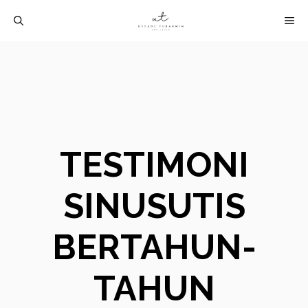
Langsung
M
ke
isi
TESTIMONI
SINUSUTIS
BERTAHUN-
TAHUN