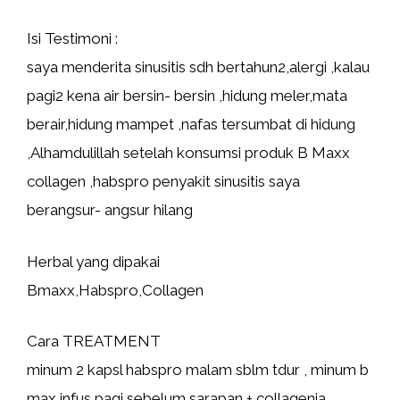
Isi Testimoni :
saya menderita sinusitis sdh bertahun2,alergi ,kalau
pagi2 kena air bersin- bersin ,hidung meler,mata
berair,hidung mampet ,nafas tersumbat di hidung
,Alhamdulillah setelah konsumsi produk B Maxx
collagen ,habspro penyakit sinusitis saya
berangsur- angsur hilang
Herbal yang dipakai
Bmaxx,Habspro,Collagen
Cara TREATMENT
minum 2 kapsl habspro malam sblm tdur , minum b
max infus pagi sebelum sarapan + collagenia ,