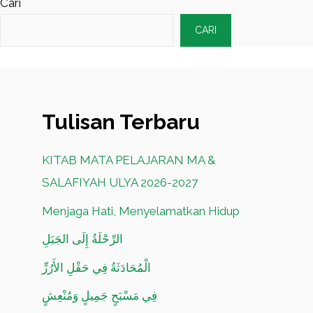
Cari
CARI
Tulisan Terbaru
KITAB MATA PELAJARAN MA &
SALAFIYAH ULYA 2026-2027
Menjaga Hati, Menyelamatkan Hidup
الرِّحْلَةُ إِلَى الجَبَلِ
الْمُحَادَثَةُ فِي حَقْلِ الأَرُزِّ
فِي مَسْبَحٍ جَمِيلٍ وَمُنْعِشٍ