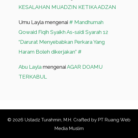
KESALAHAN MUADZIN KETIKA ADZAN
Umu Layla
mengenai
# Mandhumah
Qowaid Fiqih Syaikh As-sa’di Syarah 12
“Darurat Menyebabkan Perkara Yang
Haram Boleh dikerjakan” #
Abu Layla
mengenai
AGAR DOAMU
TERKABUL
© 2026 Ustadz Turahmin, M.H. Crafted by
PT Ruang Web
Media Muslim