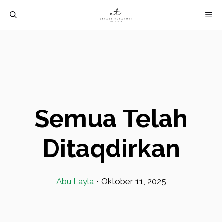
Langsung
M
ke
isi
Semua Telah
Ditaqdirkan
Abu Layla
•
Oktober 11, 2025