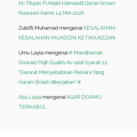
At-Tibyan Fi Adabi Hamalatil Qur’an (Imam
Nawawi) Kamis 14 Mei 2026
Zulkifli Muhamad
mengenai
KESALAHAN-
KESALAHAN MUADZIN KETIKA ADZAN
Umu Layla
mengenai
# Mandhumah
Qowaid Fiqih Syaikh As-sa’di Syarah 12
“Darurat Menyebabkan Perkara Yang
Haram Boleh dikerjakan” #
Abu Layla
mengenai
AGAR DOAMU
TERKABUL